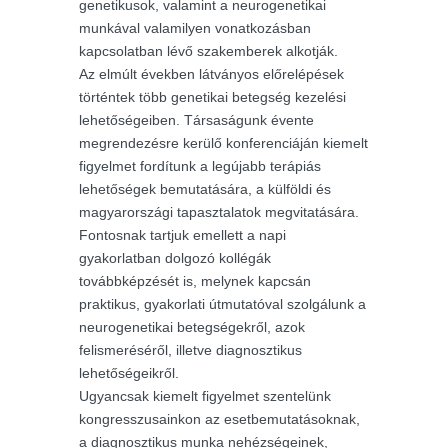
genetikusok, valamint a neurogenetikai
munkával valamilyen vonatkozásban
kapcsolatban lévő szakemberek alkotják.
Az elmúlt években látványos előrelépések
történtek több genetikai betegség kezelési
lehetőségeiben. Társaságunk évente
megrendezésre kerülő konferenciáján kiemelt
figyelmet fordítunk a legújabb terápiás
lehetőségek bemutatására, a külföldi és
magyarországi tapasztalatok megvitatására.
Fontosnak tartjuk emellett a napi
gyakorlatban dolgozó kollégák
továbbképzését is, melynek kapcsán
praktikus, gyakorlati útmutatóval szolgálunk a
neurogenetikai betegségekről, azok
felismeréséről, illetve diagnosztikus
lehetőségeikről.
Ugyancsak kiemelt figyelmet szentelünk
kongresszusainkon az esetbemutatásoknak,
a diagnosztikus munka nehézségeinek,