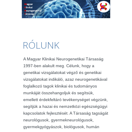
RÓLUNK
A Magyar Klinikai Neurogenetikai Társaság
1997-ben alakult meg. Célunk, hogy a
genetikai vizsgálatokat végző és genetikai
vizsgálatokat indikáló, azaz neurogenetikával
foglalkozó tagok klinikai és tudományos
munkáját összehangoljuk és segítsük,
emellett érdekfeltáró tevékenységet végzünk,
segítjük a hazai és nemzetközi egészségügyi
kapcsolatok fejlesztését. A Társaság tagságát
neurológusok, gyermekneurológusok,
gyermekgyógyászok, biológusok, humán