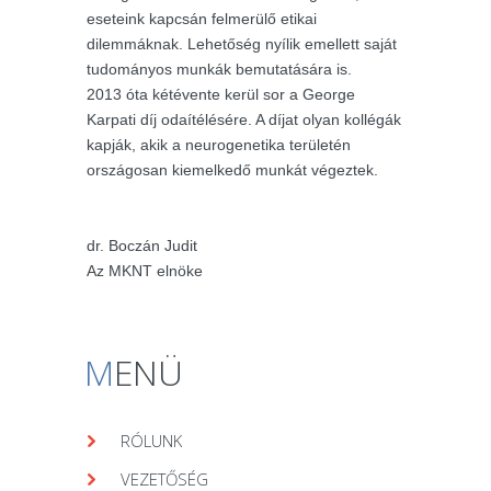
eseteink kapcsán felmerülő etikai
dilemmáknak. Lehetőség nyílik emellett saját
tudományos munkák bemutatására is.
2013 óta kétévente kerül sor a George
Karpati díj odaítélésére. A díjat olyan kollégák
kapják, akik a neurogenetika területén
országosan kiemelkedő munkát végeztek.
dr. Boczán Judit
Az MKNT elnöke
M
ENÜ
RÓLUNK
VEZETŐSÉG