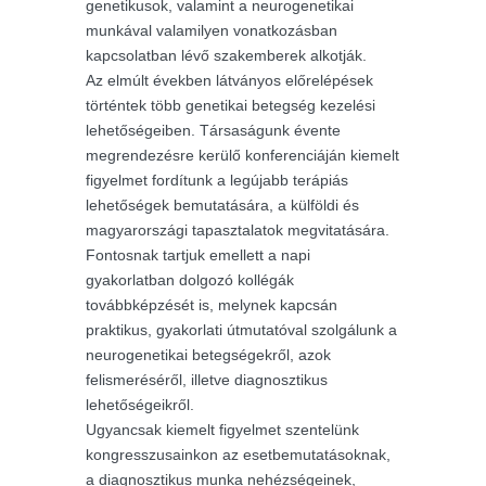
genetikusok, valamint a neurogenetikai
munkával valamilyen vonatkozásban
kapcsolatban lévő szakemberek alkotják.
Az elmúlt években látványos előrelépések
történtek több genetikai betegség kezelési
lehetőségeiben. Társaságunk évente
megrendezésre kerülő konferenciáján kiemelt
figyelmet fordítunk a legújabb terápiás
lehetőségek bemutatására, a külföldi és
magyarországi tapasztalatok megvitatására.
Fontosnak tartjuk emellett a napi
gyakorlatban dolgozó kollégák
továbbképzését is, melynek kapcsán
praktikus, gyakorlati útmutatóval szolgálunk a
neurogenetikai betegségekről, azok
felismeréséről, illetve diagnosztikus
lehetőségeikről.
Ugyancsak kiemelt figyelmet szentelünk
kongresszusainkon az esetbemutatásoknak,
a diagnosztikus munka nehézségeinek,