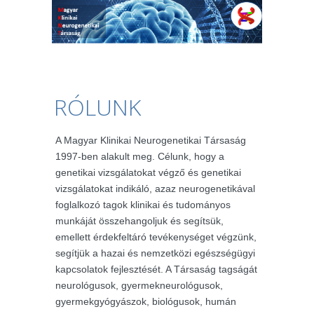
RÓLUNK
A Magyar Klinikai Neurogenetikai Társaság
1997-ben alakult meg. Célunk, hogy a
genetikai vizsgálatokat végző és genetikai
vizsgálatokat indikáló, azaz neurogenetikával
foglalkozó tagok klinikai és tudományos
munkáját összehangoljuk és segítsük,
emellett érdekfeltáró tevékenységet végzünk,
segítjük a hazai és nemzetközi egészségügyi
kapcsolatok fejlesztését. A Társaság tagságát
neurológusok, gyermekneurológusok,
gyermekgyógyászok, biológusok, humán