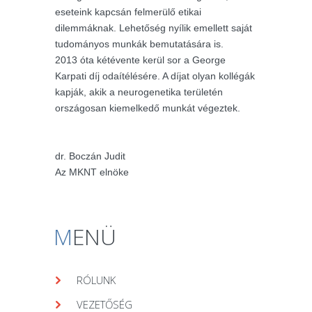
eseteink kapcsán felmerülő etikai
dilemmáknak. Lehetőség nyílik emellett saját
tudományos munkák bemutatására is.
2013 óta kétévente kerül sor a George
Karpati díj odaítélésére. A díjat olyan kollégák
kapják, akik a neurogenetika területén
országosan kiemelkedő munkát végeztek.
dr. Boczán Judit
Az MKNT elnöke
M
ENÜ
RÓLUNK
VEZETŐSÉG