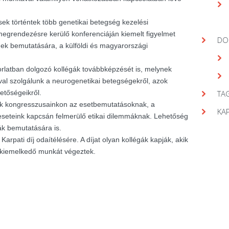
ek történtek több genetikai betegség kezelési
egrendezésre kerülő konferenciáján kiemelt figyelmet
DO
gek bemutatására, a külföldi és magyarországi
orlatban dolgozó kollégák továbbképzését is, melynek
val szolgálunk a neurogenetikai betegségekről, azok
hetőségeikről.
TAG
nk kongresszusainkon az esetbemutatásoknak, a
KA
seteink kapcsán felmerülő etikai dilemmáknak. Lehetőség
ák bemutatására is.
arpati díj odaítélésére. A díjat olyan kollégák kapják, akik
 kiemelkedő munkát végeztek.