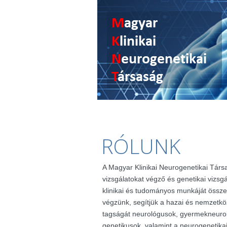
RÓLUNK
A Magyar Klinikai Neurogenetikai Társ
vizsgálatokat végző és genetikai vizsg
klinikai és tudományos munkáját össze
végzünk, segítjük a hazai és nemzetkö
tagságát neurológusok, gyermekneuro
genetikusok, valamint a neurogenetik