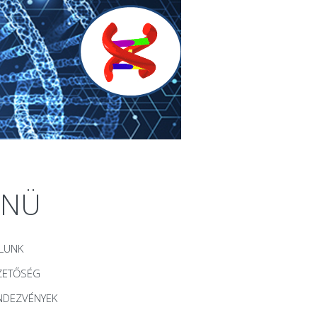
ENÜ
LUNK
ZETŐSÉG
NDEZVÉNYEK