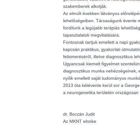
szakemberek alkotják.
Az elmúlt években látványos előrelépés
lehetőségeiben. Társaságunk évente m
fordítunk a legújabb terápiás lehetősé
tapasztalatok megvitatására.
Fontosnak tartjuk emellett a napi gyak
kapcsán praktikus, gyakorlati útmutató
felismeréséről, illetve diagnosztikus le
Ugyancsak kiemelt figyelmet szentelü
diagnosztikus munka nehézségeinek, e
nyílik emellett saját tudományos munk
2013 óta kétévente kerül sor a George K
a neurogenetika területén országosan
dr. Boczán Judit
Az MKNT elnöke