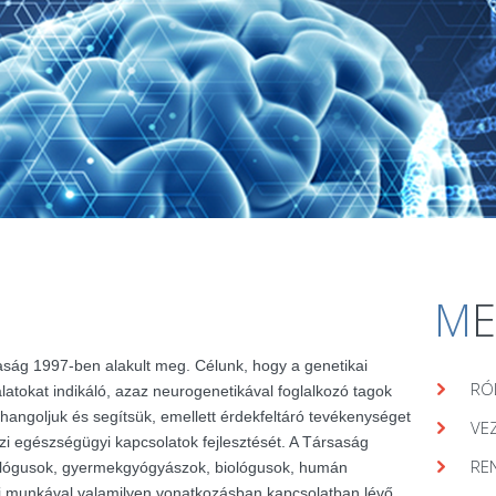
M
aság 1997-ben alakult meg. Célunk, hogy a genetikai
RÓ
álatokat indikáló, azaz neurogenetikával foglalkozó tagok
hangoljuk és segítsük, emellett érdekfeltáró tevékenységet
VE
zi egészségügyi kapcsolatok fejlesztését. A Társaság
RE
lógusok, gyermekgyógyászok, biológusok, humán
ai munkával valamilyen vonatkozásban kapcsolatban lévő