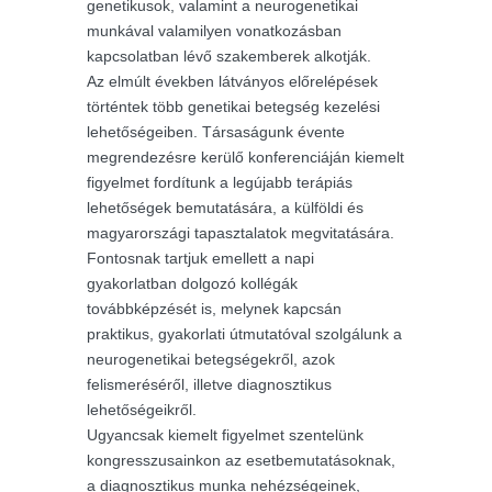
genetikusok, valamint a neurogenetikai
munkával valamilyen vonatkozásban
kapcsolatban lévő szakemberek alkotják.
Az elmúlt években látványos előrelépések
történtek több genetikai betegség kezelési
lehetőségeiben. Társaságunk évente
megrendezésre kerülő konferenciáján kiemelt
figyelmet fordítunk a legújabb terápiás
lehetőségek bemutatására, a külföldi és
magyarországi tapasztalatok megvitatására.
Fontosnak tartjuk emellett a napi
gyakorlatban dolgozó kollégák
továbbképzését is, melynek kapcsán
praktikus, gyakorlati útmutatóval szolgálunk a
neurogenetikai betegségekről, azok
felismeréséről, illetve diagnosztikus
lehetőségeikről.
Ugyancsak kiemelt figyelmet szentelünk
kongresszusainkon az esetbemutatásoknak,
a diagnosztikus munka nehézségeinek,