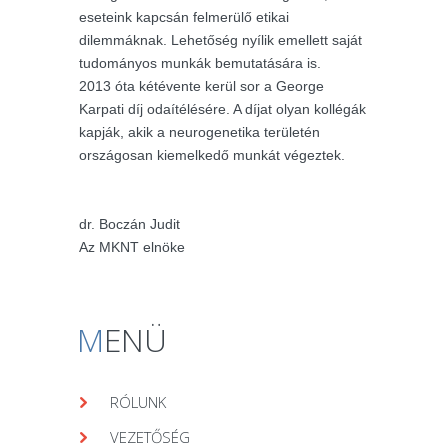
eseteink kapcsán felmerülő etikai
dilemmáknak. Lehetőség nyílik emellett saját
tudományos munkák bemutatására is.
2013 óta kétévente kerül sor a George
Karpati díj odaítélésére. A díjat olyan kollégák
kapják, akik a neurogenetika területén
országosan kiemelkedő munkát végeztek.
dr. Boczán Judit
Az MKNT elnöke
M
ENÜ
RÓLUNK
VEZETŐSÉG