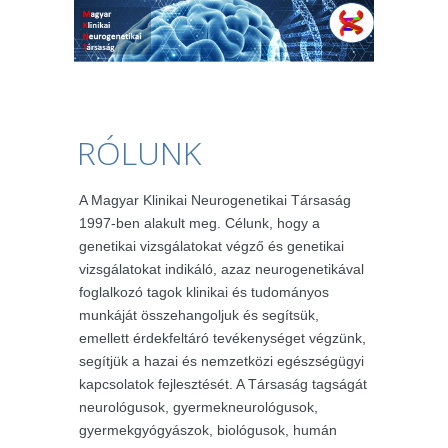
RÓLUNK
A Magyar Klinikai Neurogenetikai Társaság
1997-ben alakult meg. Célunk, hogy a
genetikai vizsgálatokat végző és genetikai
vizsgálatokat indikáló, azaz neurogenetikával
foglalkozó tagok klinikai és tudományos
munkáját összehangoljuk és segítsük,
emellett érdekfeltáró tevékenységet végzünk,
segítjük a hazai és nemzetközi egészségügyi
kapcsolatok fejlesztését. A Társaság tagságát
neurológusok, gyermekneurológusok,
gyermekgyógyászok, biológusok, humán