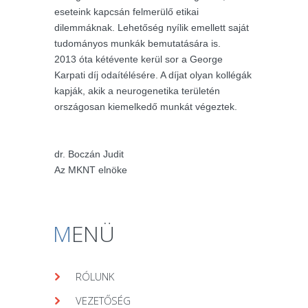
eseteink kapcsán felmerülő etikai
dilemmáknak. Lehetőség nyílik emellett saját
tudományos munkák bemutatására is.
2013 óta kétévente kerül sor a George
Karpati díj odaítélésére. A díjat olyan kollégák
kapják, akik a neurogenetika területén
országosan kiemelkedő munkát végeztek.
dr. Boczán Judit
Az MKNT elnöke
M
ENÜ
RÓLUNK
VEZETŐSÉG