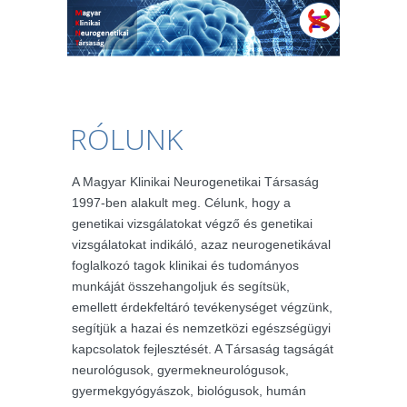
RÓLUNK
A Magyar Klinikai Neurogenetikai Társaság
1997-ben alakult meg. Célunk, hogy a
genetikai vizsgálatokat végző és genetikai
vizsgálatokat indikáló, azaz neurogenetikával
foglalkozó tagok klinikai és tudományos
munkáját összehangoljuk és segítsük,
emellett érdekfeltáró tevékenységet végzünk,
segítjük a hazai és nemzetközi egészségügyi
kapcsolatok fejlesztését. A Társaság tagságát
neurológusok, gyermekneurológusok,
gyermekgyógyászok, biológusok, humán