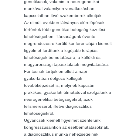
genetikusok, valamint a neurogenetikai
munkával valamilyen vonatkozásban
kapcsolatban lévő szakemberek alkotják.
Az elmúlt években látványos előrelépések
történtek több genetikai betegség kezelési
lehetőségeiben. Társaságunk évente
megrendezésre kerülő konferenciáján kiemelt
figyelmet fordítunk a legújabb terápiás
lehetőségek bemutatására, a külföldi és
magyarországi tapasztalatok megvitatására.
Fontosnak tartjuk emellett a napi
gyakorlatban dolgozó kollégák
továbbképzését is, melynek kapcsán
praktikus, gyakorlati útmutatóval szolgálunk a
neurogenetikai betegségekről, azok
felismeréséről, illetve diagnosztikus
lehetőségeikről.
Ugyancsak kiemelt figyelmet szentelünk
kongresszusainkon az esetbemutatásoknak,
a diagnosztikus munka nehézségeinek,