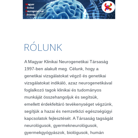
RÓLUNK
A Magyar Klinikai Neurogenetikai Társaság
1997-ben alakult meg. Célunk, hogy a
genetikai vizsgálatokat végző és genetikai
vizsgálatokat indikáló, azaz neurogenetikával
foglalkozó tagok klinikai és tudományos
munkáját összehangoljuk és segítsük,
emellett érdekfeltáró tevékenységet végzünk,
segítjük a hazai és nemzetközi egészségügyi
kapcsolatok fejlesztését. A Társaság tagságát
neurológusok, gyermekneurológusok,
gyermekgyógyászok, biológusok, humán