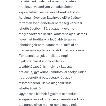
genetikusok, valamint a neurogenetikai
munkával valamilyen vonatkozásban
kapcsolatban lévő szakemberek alkotják.
Az elmúlt években látványos előrelépések
történtek több genetikai betegség kezelési
lehetőségeiben. Társaságunk évente
megrendezésre kerülő konferenciáján kiemelt
figyelmet fordítunk a legújabb terápiás
lehetőségek bemutatására, a külföldi és
magyarországi tapasztalatok megvitatására.
Fontosnak tartjuk emellett a napi
gyakorlatban dolgozó kollégák
továbbképzését is, melynek kapcsán
praktikus, gyakorlati útmutatóval szolgálunk a
neurogenetikai betegségekről, azok
felismeréséről, illetve diagnosztikus
lehetőségeikről.
Ugyancsak kiemelt figyelmet szentelünk
kongresszusainkon az esetbemutatásoknak,
a diagnosztikus munka nehézségeinek,