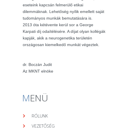
eseteink kapcsán felmerülő etikai
dilemmáknak. Lehetőség nyílik emellett saját
tudományos munkák bemutatására is.
2013 óta kétévente kerül sor a George
Karpati díj odaítélésére. A díjat olyan kollégák
kapják, akik a neurogenetika területén
országosan kiemelkedő munkát végeztek.
dr. Boczán Judit
Az MKNT elnöke
M
ENÜ
RÓLUNK
VEZETŐSÉG