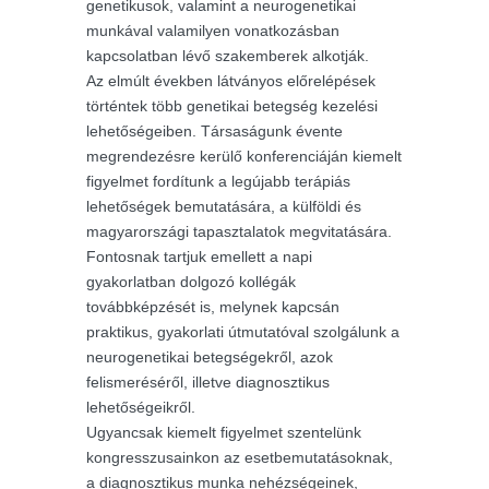
genetikusok, valamint a neurogenetikai
munkával valamilyen vonatkozásban
kapcsolatban lévő szakemberek alkotják.
Az elmúlt években látványos előrelépések
történtek több genetikai betegség kezelési
lehetőségeiben. Társaságunk évente
megrendezésre kerülő konferenciáján kiemelt
figyelmet fordítunk a legújabb terápiás
lehetőségek bemutatására, a külföldi és
magyarországi tapasztalatok megvitatására.
Fontosnak tartjuk emellett a napi
gyakorlatban dolgozó kollégák
továbbképzését is, melynek kapcsán
praktikus, gyakorlati útmutatóval szolgálunk a
neurogenetikai betegségekről, azok
felismeréséről, illetve diagnosztikus
lehetőségeikről.
Ugyancsak kiemelt figyelmet szentelünk
kongresszusainkon az esetbemutatásoknak,
a diagnosztikus munka nehézségeinek,