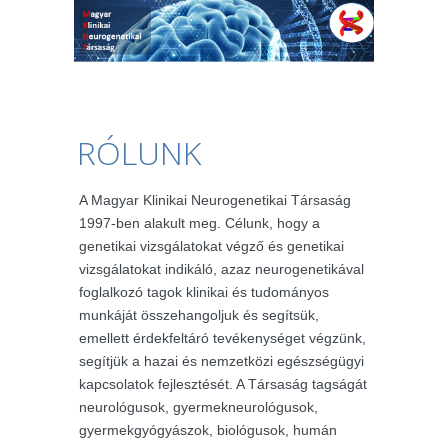
RÓLUNK
A Magyar Klinikai Neurogenetikai Társaság
1997-ben alakult meg. Célunk, hogy a
genetikai vizsgálatokat végző és genetikai
vizsgálatokat indikáló, azaz neurogenetikával
foglalkozó tagok klinikai és tudományos
munkáját összehangoljuk és segítsük,
emellett érdekfeltáró tevékenységet végzünk,
segítjük a hazai és nemzetközi egészségügyi
kapcsolatok fejlesztését. A Társaság tagságát
neurológusok, gyermekneurológusok,
gyermekgyógyászok, biológusok, humán