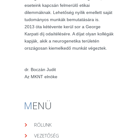
eseteink kapcsán felmerülő etikai
dilemmáknak. Lehetőség nyílik emellett saját
tudományos munkák bemutatására is.
2013 óta kétévente kerül sor a George
Karpati díj odaítélésére. A díjat olyan kollégák
kapják, akik a neurogenetika területén
országosan kiemelkedő munkát végeztek.
dr. Boczán Judit
Az MKNT elnöke
M
ENÜ
RÓLUNK
VEZETŐSÉG