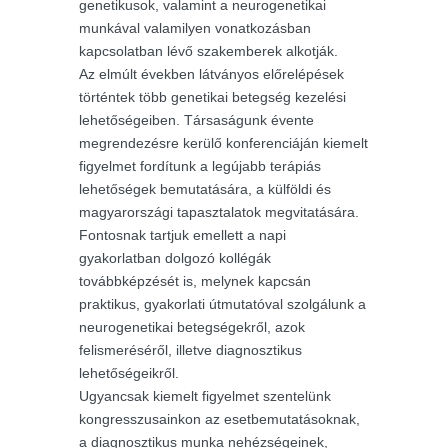
genetikusok, valamint a neurogenetikai
munkával valamilyen vonatkozásban
kapcsolatban lévő szakemberek alkotják.
Az elmúlt években látványos előrelépések
történtek több genetikai betegség kezelési
lehetőségeiben. Társaságunk évente
megrendezésre kerülő konferenciáján kiemelt
figyelmet fordítunk a legújabb terápiás
lehetőségek bemutatására, a külföldi és
magyarországi tapasztalatok megvitatására.
Fontosnak tartjuk emellett a napi
gyakorlatban dolgozó kollégák
továbbképzését is, melynek kapcsán
praktikus, gyakorlati útmutatóval szolgálunk a
neurogenetikai betegségekről, azok
felismeréséről, illetve diagnosztikus
lehetőségeikről.
Ugyancsak kiemelt figyelmet szentelünk
kongresszusainkon az esetbemutatásoknak,
a diagnosztikus munka nehézségeinek,