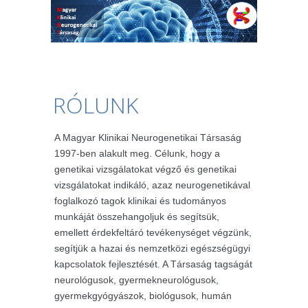
RÓLUNK
A Magyar Klinikai Neurogenetikai Társaság
1997-ben alakult meg. Célunk, hogy a
genetikai vizsgálatokat végző és genetikai
vizsgálatokat indikáló, azaz neurogenetikával
foglalkozó tagok klinikai és tudományos
munkáját összehangoljuk és segítsük,
emellett érdekfeltáró tevékenységet végzünk,
segítjük a hazai és nemzetközi egészségügyi
kapcsolatok fejlesztését. A Társaság tagságát
neurológusok, gyermekneurológusok,
gyermekgyógyászok, biológusok, humán