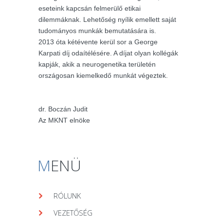
eseteink kapcsán felmerülő etikai
dilemmáknak. Lehetőség nyílik emellett saját
tudományos munkák bemutatására is.
2013 óta kétévente kerül sor a George
Karpati díj odaítélésére. A díjat olyan kollégák
kapják, akik a neurogenetika területén
országosan kiemelkedő munkát végeztek.
dr. Boczán Judit
Az MKNT elnöke
M
ENÜ
RÓLUNK
VEZETŐSÉG