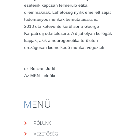
eseteink kapcsán felmerülő etikai
dilemmáknak. Lehetőség nyílik emellett saját
tudományos munkák bemutatására is.
2013 óta kétévente kerül sor a George
Karpati díj odaítélésére. A díjat olyan kollégák
kapják, akik a neurogenetika területén
országosan kiemelkedő munkát végeztek.
dr. Boczán Judit
Az MKNT elnöke
M
ENÜ
RÓLUNK
VEZETŐSÉG