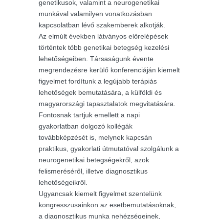
genetikusok, valamint a neurogenetikai
munkával valamilyen vonatkozásban
kapcsolatban lévő szakemberek alkotják.
Az elmúlt években látványos előrelépések
történtek több genetikai betegség kezelési
lehetőségeiben. Társaságunk évente
megrendezésre kerülő konferenciáján kiemelt
figyelmet fordítunk a legújabb terápiás
lehetőségek bemutatására, a külföldi és
magyarországi tapasztalatok megvitatására.
Fontosnak tartjuk emellett a napi
gyakorlatban dolgozó kollégák
továbbképzését is, melynek kapcsán
praktikus, gyakorlati útmutatóval szolgálunk a
neurogenetikai betegségekről, azok
felismeréséről, illetve diagnosztikus
lehetőségeikről.
Ugyancsak kiemelt figyelmet szentelünk
kongresszusainkon az esetbemutatásoknak,
a diagnosztikus munka nehézségeinek,