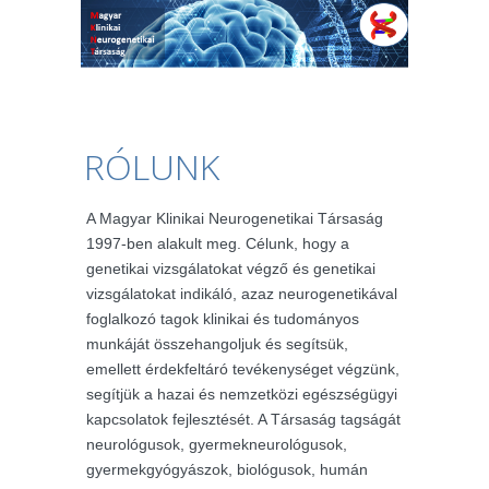
RÓLUNK
A Magyar Klinikai Neurogenetikai Társaság
1997-ben alakult meg. Célunk, hogy a
genetikai vizsgálatokat végző és genetikai
vizsgálatokat indikáló, azaz neurogenetikával
foglalkozó tagok klinikai és tudományos
munkáját összehangoljuk és segítsük,
emellett érdekfeltáró tevékenységet végzünk,
segítjük a hazai és nemzetközi egészségügyi
kapcsolatok fejlesztését. A Társaság tagságát
neurológusok, gyermekneurológusok,
gyermekgyógyászok, biológusok, humán