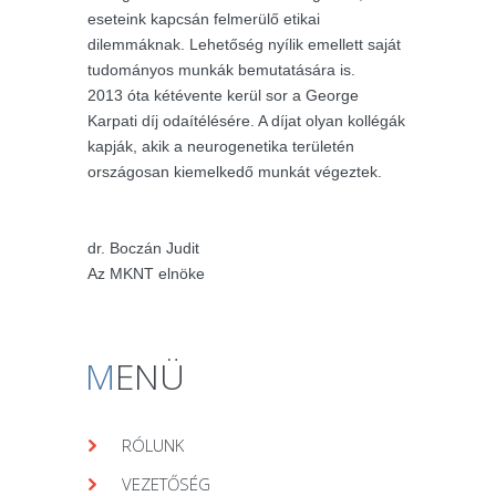
eseteink kapcsán felmerülő etikai
dilemmáknak. Lehetőség nyílik emellett saját
tudományos munkák bemutatására is.
2013 óta kétévente kerül sor a George
Karpati díj odaítélésére. A díjat olyan kollégák
kapják, akik a neurogenetika területén
országosan kiemelkedő munkát végeztek.
dr. Boczán Judit
Az MKNT elnöke
M
ENÜ
RÓLUNK
VEZETŐSÉG