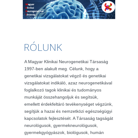
RÓLUNK
A Magyar Klinikai Neurogenetikai Társaság
1997-ben alakult meg. Célunk, hogy a
genetikai vizsgálatokat végző és genetikai
vizsgálatokat indikáló, azaz neurogenetikával
foglalkozó tagok klinikai és tudományos
munkáját összehangoljuk és segítsük,
emellett érdekfeltáró tevékenységet végzünk,
segítjük a hazai és nemzetközi egészségügyi
kapcsolatok fejlesztését. A Társaság tagságát
neurológusok, gyermekneurológusok,
gyermekgyógyászok, biológusok, humán