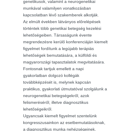
genetikusok, valamint a neurogenetikai
munkával valamilyen vonatkozásban
kapcsolatban lévő szakemberek alkotják.
Az elmúlt években látványos előrelépések
történtek több genetikai betegség kezelési
lehetőségeiben. Társaságunk évente
megrendezésre kerülő konferenciáján kiemelt
figyelmet fordítunk a legújabb terápiás
lehetőségek bemutatására, a külföldi és
magyarországi tapasztalatok megvitatására.
Fontosnak tartjuk emellett a napi
gyakorlatban dolgozó kollégák
továbbképzését is, melynek kapcsán
praktikus, gyakorlati útmutatóval szolgálunk a
neurogenetikai betegségekről, azok
felismeréséről, illetve diagnosztikus
lehetőségeikről.
Ugyancsak kiemelt figyelmet szentelünk
kongresszusainkon az esetbemutatásoknak,
a diagnosztikus munka nehézségeinek,