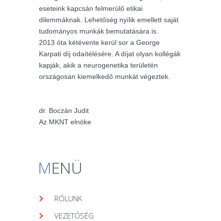
eseteink kapcsán felmerülő etikai
dilemmáknak. Lehetőség nyílik emellett saját
tudományos munkák bemutatására is.
2013 óta kétévente kerül sor a George
Karpati díj odaítélésére. A díjat olyan kollégák
kapják, akik a neurogenetika területén
országosan kiemelkedő munkát végeztek.
dr. Boczán Judit
Az MKNT elnöke
M
ENÜ
RÓLUNK
VEZETŐSÉG