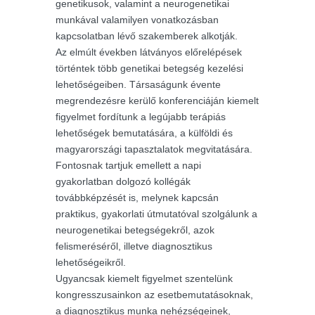
genetikusok, valamint a neurogenetikai
munkával valamilyen vonatkozásban
kapcsolatban lévő szakemberek alkotják.
Az elmúlt években látványos előrelépések
történtek több genetikai betegség kezelési
lehetőségeiben. Társaságunk évente
megrendezésre kerülő konferenciáján kiemelt
figyelmet fordítunk a legújabb terápiás
lehetőségek bemutatására, a külföldi és
magyarországi tapasztalatok megvitatására.
Fontosnak tartjuk emellett a napi
gyakorlatban dolgozó kollégák
továbbképzését is, melynek kapcsán
praktikus, gyakorlati útmutatóval szolgálunk a
neurogenetikai betegségekről, azok
felismeréséről, illetve diagnosztikus
lehetőségeikről.
Ugyancsak kiemelt figyelmet szentelünk
kongresszusainkon az esetbemutatásoknak,
a diagnosztikus munka nehézségeinek,