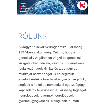
RÓLUNK
A Magyar Klinikai Neurogenetikai Társaság
1997-ben alakult meg. Célunk, hogy a
genetikai vizsgálatokat végző és genetikai
vizsgálatokat indikáló, azaz neurogenetikával
foglalkozó tagok klinikai és tudományos
munkáját összehangoljuk és segítsük,
emellett érdekfeltáró tevékenységet végzünk,
segítjük a hazai és nemzetközi egészségügyi
kapcsolatok fejlesztését. A Társaság tagságát
neurológusok, gyermekneurológusok,
gyermekgyógyászok, biológusok, humán