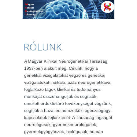
RÓLUNK
A Magyar Klinikai Neurogenetikai Társaság
1997-ben alakult meg. Célunk, hogy a
genetikai vizsgálatokat végző és genetikai
vizsgálatokat indikáló, azaz neurogenetikával
foglalkozó tagok klinikai és tudományos
munkáját összehangoljuk és segítsük,
emellett érdekfeltáró tevékenységet végzünk,
segítjük a hazai és nemzetközi egészségügyi
kapcsolatok fejlesztését. A Társaság tagságát
neurológusok, gyermekneurológusok,
gyermekgyógyászok, biológusok, humán