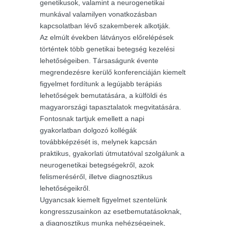
genetikusok, valamint a neurogenetikai
munkával valamilyen vonatkozásban
kapcsolatban lévő szakemberek alkotják.
Az elmúlt években látványos előrelépések
történtek több genetikai betegség kezelési
lehetőségeiben. Társaságunk évente
megrendezésre kerülő konferenciáján kiemelt
figyelmet fordítunk a legújabb terápiás
lehetőségek bemutatására, a külföldi és
magyarországi tapasztalatok megvitatására.
Fontosnak tartjuk emellett a napi
gyakorlatban dolgozó kollégák
továbbképzését is, melynek kapcsán
praktikus, gyakorlati útmutatóval szolgálunk a
neurogenetikai betegségekről, azok
felismeréséről, illetve diagnosztikus
lehetőségeikről.
Ugyancsak kiemelt figyelmet szentelünk
kongresszusainkon az esetbemutatásoknak,
a diagnosztikus munka nehézségeinek,