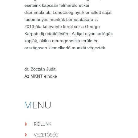
eseteink kapcsán felmerülő etikai
dilemmáknak. Lehetőség nyílik emellett saját
tudományos munkák bemutatására is.
2013 óta kétévente kerül sor a George
Karpati díj odaítélésére. A díjat olyan kollégák
kapják, akik a neurogenetika területén
országosan kiemelkedő munkát végeztek.
dr. Boczán Judit
Az MKNT elnöke
M
ENÜ
RÓLUNK
VEZETŐSÉG