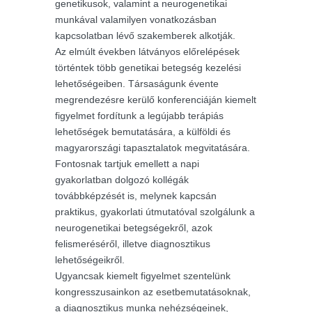
genetikusok, valamint a neurogenetikai
munkával valamilyen vonatkozásban
kapcsolatban lévő szakemberek alkotják.
Az elmúlt években látványos előrelépések
történtek több genetikai betegség kezelési
lehetőségeiben. Társaságunk évente
megrendezésre kerülő konferenciáján kiemelt
figyelmet fordítunk a legújabb terápiás
lehetőségek bemutatására, a külföldi és
magyarországi tapasztalatok megvitatására.
Fontosnak tartjuk emellett a napi
gyakorlatban dolgozó kollégák
továbbképzését is, melynek kapcsán
praktikus, gyakorlati útmutatóval szolgálunk a
neurogenetikai betegségekről, azok
felismeréséről, illetve diagnosztikus
lehetőségeikről.
Ugyancsak kiemelt figyelmet szentelünk
kongresszusainkon az esetbemutatásoknak,
a diagnosztikus munka nehézségeinek,