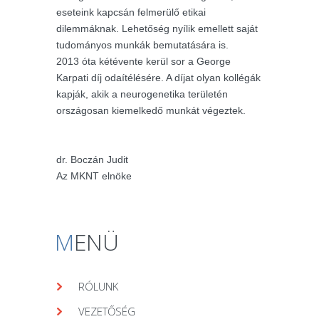
eseteink kapcsán felmerülő etikai
dilemmáknak. Lehetőség nyílik emellett saját
tudományos munkák bemutatására is.
2013 óta kétévente kerül sor a George
Karpati díj odaítélésére. A díjat olyan kollégák
kapják, akik a neurogenetika területén
országosan kiemelkedő munkát végeztek.
dr. Boczán Judit
Az MKNT elnöke
M
ENÜ
RÓLUNK
VEZETŐSÉG