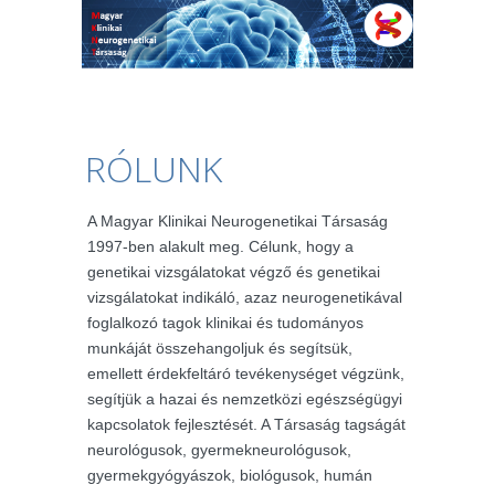
RÓLUNK
A Magyar Klinikai Neurogenetikai Társaság
1997-ben alakult meg. Célunk, hogy a
genetikai vizsgálatokat végző és genetikai
vizsgálatokat indikáló, azaz neurogenetikával
foglalkozó tagok klinikai és tudományos
munkáját összehangoljuk és segítsük,
emellett érdekfeltáró tevékenységet végzünk,
segítjük a hazai és nemzetközi egészségügyi
kapcsolatok fejlesztését. A Társaság tagságát
neurológusok, gyermekneurológusok,
gyermekgyógyászok, biológusok, humán