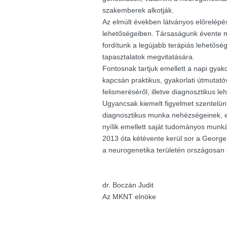
szakemberek alkotják.
Az elmúlt években látványos előrelépés
lehetőségeiben. Társaságunk évente m
fordítunk a legújabb terápiás lehetősé
tapasztalatok megvitatására.
Fontosnak tartjuk emellett a napi gyak
kapcsán praktikus, gyakorlati útmutató
felismeréséről, illetve diagnosztikus le
Ugyancsak kiemelt figyelmet szentelü
diagnosztikus munka nehézségeinek, e
nyílik emellett saját tudományos munk
2013 óta kétévente kerül sor a George K
a neurogenetika területén országosan
dr. Boczán Judit
Az MKNT elnöke