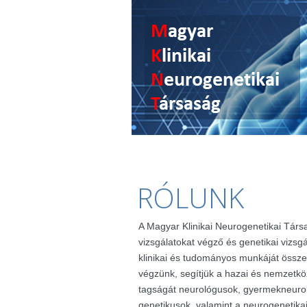
RÓLUNK
A Magyar Klinikai Neurogenetikai Társ
vizsgálatokat végző és genetikai vizsg
klinikai és tudományos munkáját össze
végzünk, segítjük a hazai és nemzetkö
tagságát neurológusok, gyermekneuro
genetikusok, valamint a neurogenetik