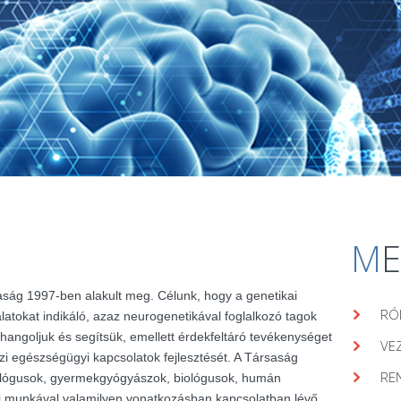
M
aság 1997-ben alakult meg. Célunk, hogy a genetikai
RÓ
álatokat indikáló, azaz neurogenetikával foglalkozó tagok
hangoljuk és segítsük, emellett érdekfeltáró tevékenységet
VE
zi egészségügyi kapcsolatok fejlesztését. A Társaság
RE
lógusok, gyermekgyógyászok, biológusok, humán
ai munkával valamilyen vonatkozásban kapcsolatban lévő