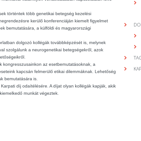
ek történtek több genetikai betegség kezelési
egrendezésre kerülő konferenciáján kiemelt figyelmet
DO
gek bemutatására, a külföldi és magyarországi
orlatban dolgozó kollégák továbbképzését is, melynek
val szolgálunk a neurogenetikai betegségekről, azok
hetőségeikről.
TAG
nk kongresszusainkon az esetbemutatásoknak, a
KA
seteink kapcsán felmerülő etikai dilemmáknak. Lehetőség
ák bemutatására is.
arpati díj odaítélésére. A díjat olyan kollégák kapják, akik
 kiemelkedő munkát végeztek.