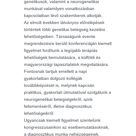
genetikusok, valamint a neurogenetikai
munkával valamilyen vonatkozásban
kapcsolatban lévő szakemberek alkotják.
Az elmúlt években látványos előrelépések
történtek több genetikai betegség kezelési
lehetőségeiben. Társaságunk évente
megrendezésre kerülő konferenciáján kiemelt
figyelmet fordítunk a legújabb terápiás
lehetőségek bemutatására, a külföldi és
magyarországi tapasztalatok megvitatására.
Fontosnak tartjuk emellett a napi
gyakorlatban dolgozó kollégák
továbbképzését is, melynek kapcsán
praktikus, gyakorlati útmutatóval szolgálunk a
neurogenetikai betegségekről, azok
felismeréséről, illetve diagnosztikus
lehetőségeikről.
Ugyancsak kiemelt figyelmet szentelünk
kongresszusainkon az esetbemutatásoknak,
a diagnosztikus munka nehézségeinek,