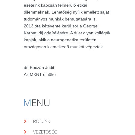
eseteink kapcsán felmerülő etikai
dilemmáknak. Lehetőség nyílik emellett saját
tudományos munkák bemutatására is.
2013 óta kétévente kerül sor a George
Karpati díj odaítélésére. A díjat olyan kollégák
kapják, akik a neurogenetika területén
országosan kiemelkedő munkát végeztek.
dr. Boczán Judit
Az MKNT elnöke
M
ENÜ
RÓLUNK
VEZETŐSÉG