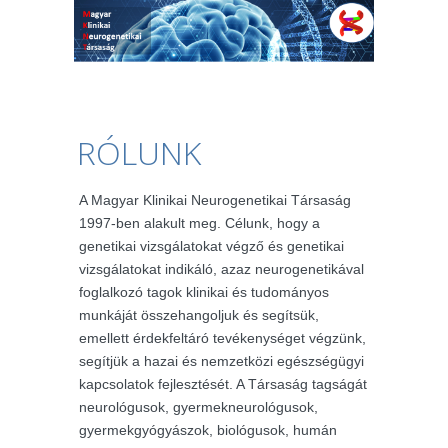
RÓLUNK
A Magyar Klinikai Neurogenetikai Társaság
1997-ben alakult meg. Célunk, hogy a
genetikai vizsgálatokat végző és genetikai
vizsgálatokat indikáló, azaz neurogenetikával
foglalkozó tagok klinikai és tudományos
munkáját összehangoljuk és segítsük,
emellett érdekfeltáró tevékenységet végzünk,
segítjük a hazai és nemzetközi egészségügyi
kapcsolatok fejlesztését. A Társaság tagságát
neurológusok, gyermekneurológusok,
gyermekgyógyászok, biológusok, humán