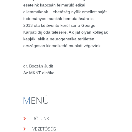
eseteink kapcsán felmerülő etikai
dilemmáknak. Lehetőség nyílik emellett saját
tudományos munkák bemutatására is.
2013 óta kétévente kerül sor a George
Karpati díj odaítélésére. A díjat olyan kollégák
kapják, akik a neurogenetika területén
országosan kiemelkedő munkát végeztek.
dr. Boczán Judit
Az MKNT elnöke
M
ENÜ
RÓLUNK
VEZETŐSÉG