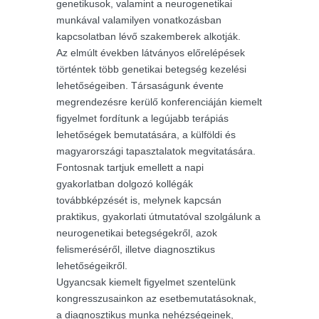
genetikusok, valamint a neurogenetikai
munkával valamilyen vonatkozásban
kapcsolatban lévő szakemberek alkotják.
Az elmúlt években látványos előrelépések
történtek több genetikai betegség kezelési
lehetőségeiben. Társaságunk évente
megrendezésre kerülő konferenciáján kiemelt
figyelmet fordítunk a legújabb terápiás
lehetőségek bemutatására, a külföldi és
magyarországi tapasztalatok megvitatására.
Fontosnak tartjuk emellett a napi
gyakorlatban dolgozó kollégák
továbbképzését is, melynek kapcsán
praktikus, gyakorlati útmutatóval szolgálunk a
neurogenetikai betegségekről, azok
felismeréséről, illetve diagnosztikus
lehetőségeikről.
Ugyancsak kiemelt figyelmet szentelünk
kongresszusainkon az esetbemutatásoknak,
a diagnosztikus munka nehézségeinek,