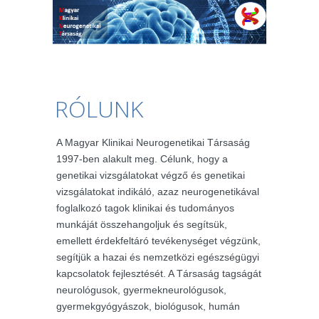
RÓLUNK
A Magyar Klinikai Neurogenetikai Társaság
1997-ben alakult meg. Célunk, hogy a
genetikai vizsgálatokat végző és genetikai
vizsgálatokat indikáló, azaz neurogenetikával
foglalkozó tagok klinikai és tudományos
munkáját összehangoljuk és segítsük,
emellett érdekfeltáró tevékenységet végzünk,
segítjük a hazai és nemzetközi egészségügyi
kapcsolatok fejlesztését. A Társaság tagságát
neurológusok, gyermekneurológusok,
gyermekgyógyászok, biológusok, humán