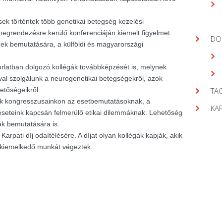
ek történtek több genetikai betegség kezelési
egrendezésre kerülő konferenciáján kiemelt figyelmet
DO
gek bemutatására, a külföldi és magyarországi
orlatban dolgozó kollégák továbbképzését is, melynek
val szolgálunk a neurogenetikai betegségekről, azok
hetőségeikről.
TAG
nk kongresszusainkon az esetbemutatásoknak, a
KA
seteink kapcsán felmerülő etikai dilemmáknak. Lehetőség
ák bemutatására is.
arpati díj odaítélésére. A díjat olyan kollégák kapják, akik
 kiemelkedő munkát végeztek.