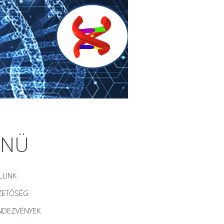
ENÜ
LUNK
ZETŐSÉG
NDEZVÉNYEK