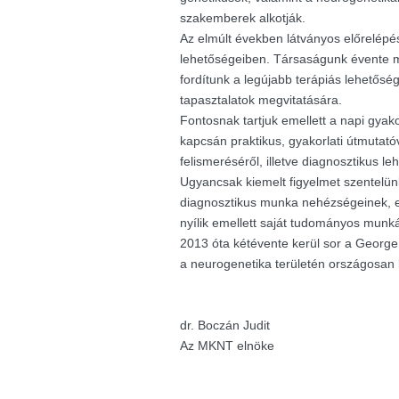
szakemberek alkotják.
Az elmúlt években látványos előrelépés
lehetőségeiben. Társaságunk évente m
fordítunk a legújabb terápiás lehetősé
tapasztalatok megvitatására.
Fontosnak tartjuk emellett a napi gyak
kapcsán praktikus, gyakorlati útmutató
felismeréséről, illetve diagnosztikus le
Ugyancsak kiemelt figyelmet szentelü
diagnosztikus munka nehézségeinek, e
nyílik emellett saját tudományos munk
2013 óta kétévente kerül sor a George K
a neurogenetika területén országosan
dr. Boczán Judit
Az MKNT elnöke