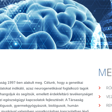
M
aság 1997-ben alakult meg. Célunk, hogy a genetikai
RÓ
álatokat indikáló, azaz neurogenetikával foglalkozó tagok
hangoljuk és segítsük, emellett érdekfeltáró tevékenységet
VE
zi egészségügyi kapcsolatok fejlesztését. A Társaság
RE
lógusok, gyermekgyógyászok, biológusok, humán
ai munkával valamilyen vonatkozásban kapcsolatban lévő