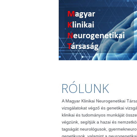
RÓLUNK
A Magyar Klinikai Neurogenetikai Társ
vizsgálatokat végző és genetikai vizsg
klinikai és tudományos munkáját össze
végzünk, segítjük a hazai és nemzetkö
tagságát neurológusok, gyermekneuro
genetikusok, valamint a neurogenetik