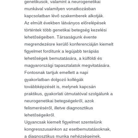
genetikusok, valamint a neurogenetikai
munkával valamilyen vonatkozásban
kapcsolatban lévő szakemberek alkotják.
Az elmúlt években látványos előrelépések
történtek több genetikai betegség kezelési
lehetőségeiben. Társaságunk évente
megrendezésre kerülő konferenciáján kiemelt
figyelmet fordítunk a legújabb terápiás
lehetőségek bemutatására, a külföldi és
magyarországi tapasztalatok megvitatására.
Fontosnak tartjuk emellett a napi
gyakorlatban dolgozó kollégák
továbbképzését is, melynek kapcsán
praktikus, gyakorlati útmutatóval szolgálunk a
neurogenetikai betegségekről, azok
felismeréséről, illetve diagnosztikus
lehetőségeikről.
Ugyancsak kiemelt figyelmet szentelünk
kongresszusainkon az esetbemutatásoknak,
a diagnosztikus munka nehézségeinek,