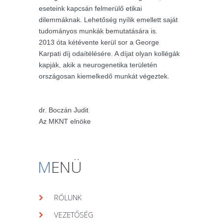
eseteink kapcsán felmerülő etikai
dilemmáknak. Lehetőség nyílik emellett saját
tudományos munkák bemutatására is.
2013 óta kétévente kerül sor a George
Karpati díj odaítélésére. A díjat olyan kollégák
kapják, akik a neurogenetika területén
országosan kiemelkedő munkát végeztek.
dr. Boczán Judit
Az MKNT elnöke
M
ENÜ
RÓLUNK
VEZETŐSÉG