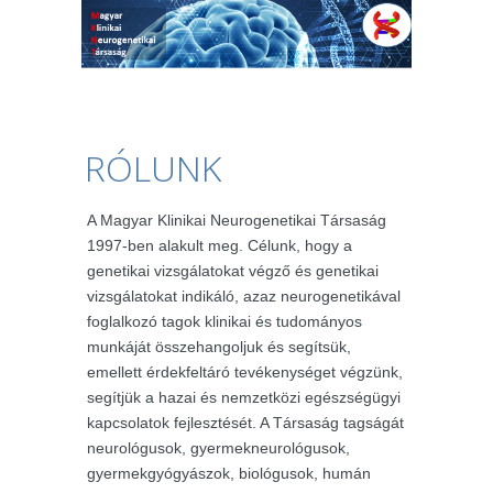
RÓLUNK
A Magyar Klinikai Neurogenetikai Társaság
1997-ben alakult meg. Célunk, hogy a
genetikai vizsgálatokat végző és genetikai
vizsgálatokat indikáló, azaz neurogenetikával
foglalkozó tagok klinikai és tudományos
munkáját összehangoljuk és segítsük,
emellett érdekfeltáró tevékenységet végzünk,
segítjük a hazai és nemzetközi egészségügyi
kapcsolatok fejlesztését. A Társaság tagságát
neurológusok, gyermekneurológusok,
gyermekgyógyászok, biológusok, humán