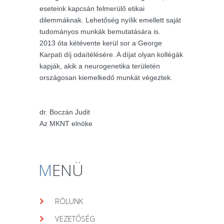
eseteink kapcsán felmerülő etikai
dilemmáknak. Lehetőség nyílik emellett saját
tudományos munkák bemutatására is.
2013 óta kétévente kerül sor a George
Karpati díj odaítélésére. A díjat olyan kollégák
kapják, akik a neurogenetika területén
országosan kiemelkedő munkát végeztek.
dr. Boczán Judit
Az MKNT elnöke
M
ENÜ
RÓLUNK
VEZETŐSÉG