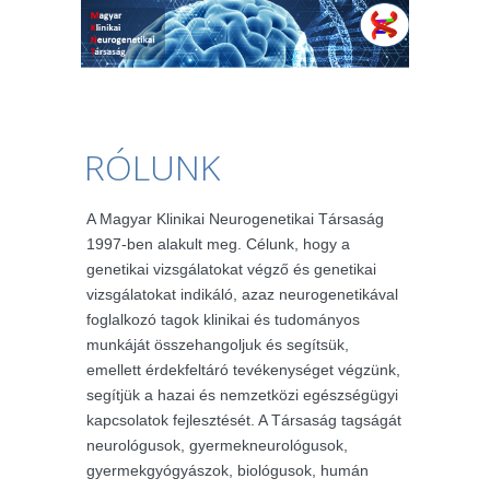
RÓLUNK
A Magyar Klinikai Neurogenetikai Társaság
1997-ben alakult meg. Célunk, hogy a
genetikai vizsgálatokat végző és genetikai
vizsgálatokat indikáló, azaz neurogenetikával
foglalkozó tagok klinikai és tudományos
munkáját összehangoljuk és segítsük,
emellett érdekfeltáró tevékenységet végzünk,
segítjük a hazai és nemzetközi egészségügyi
kapcsolatok fejlesztését. A Társaság tagságát
neurológusok, gyermekneurológusok,
gyermekgyógyászok, biológusok, humán