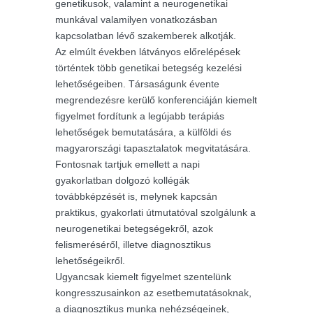
genetikusok, valamint a neurogenetikai
munkával valamilyen vonatkozásban
kapcsolatban lévő szakemberek alkotják.
Az elmúlt években látványos előrelépések
történtek több genetikai betegség kezelési
lehetőségeiben. Társaságunk évente
megrendezésre kerülő konferenciáján kiemelt
figyelmet fordítunk a legújabb terápiás
lehetőségek bemutatására, a külföldi és
magyarországi tapasztalatok megvitatására.
Fontosnak tartjuk emellett a napi
gyakorlatban dolgozó kollégák
továbbképzését is, melynek kapcsán
praktikus, gyakorlati útmutatóval szolgálunk a
neurogenetikai betegségekről, azok
felismeréséről, illetve diagnosztikus
lehetőségeikről.
Ugyancsak kiemelt figyelmet szentelünk
kongresszusainkon az esetbemutatásoknak,
a diagnosztikus munka nehézségeinek,