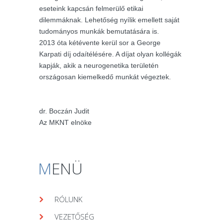
eseteink kapcsán felmerülő etikai
dilemmáknak. Lehetőség nyílik emellett saját
tudományos munkák bemutatására is.
2013 óta kétévente kerül sor a George
Karpati díj odaítélésére. A díjat olyan kollégák
kapják, akik a neurogenetika területén
országosan kiemelkedő munkát végeztek.
dr. Boczán Judit
Az MKNT elnöke
M
ENÜ
RÓLUNK
VEZETŐSÉG