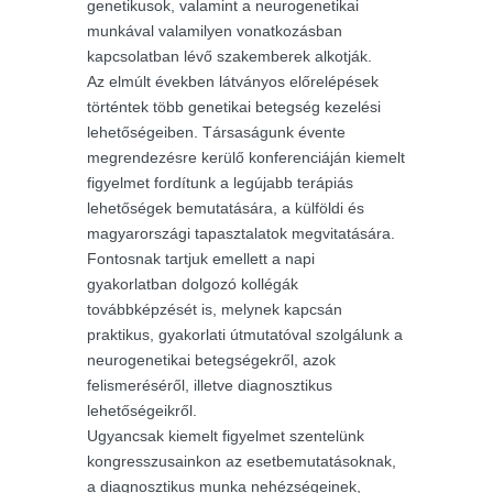
genetikusok, valamint a neurogenetikai
munkával valamilyen vonatkozásban
kapcsolatban lévő szakemberek alkotják.
Az elmúlt években látványos előrelépések
történtek több genetikai betegség kezelési
lehetőségeiben. Társaságunk évente
megrendezésre kerülő konferenciáján kiemelt
figyelmet fordítunk a legújabb terápiás
lehetőségek bemutatására, a külföldi és
magyarországi tapasztalatok megvitatására.
Fontosnak tartjuk emellett a napi
gyakorlatban dolgozó kollégák
továbbképzését is, melynek kapcsán
praktikus, gyakorlati útmutatóval szolgálunk a
neurogenetikai betegségekről, azok
felismeréséről, illetve diagnosztikus
lehetőségeikről.
Ugyancsak kiemelt figyelmet szentelünk
kongresszusainkon az esetbemutatásoknak,
a diagnosztikus munka nehézségeinek,