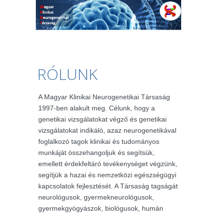
RÓLUNK
A Magyar Klinikai Neurogenetikai Társaság
1997-ben alakult meg. Célunk, hogy a
genetikai vizsgálatokat végző és genetikai
vizsgálatokat indikáló, azaz neurogenetikával
foglalkozó tagok klinikai és tudományos
munkáját összehangoljuk és segítsük,
emellett érdekfeltáró tevékenységet végzünk,
segítjük a hazai és nemzetközi egészségügyi
kapcsolatok fejlesztését. A Társaság tagságát
neurológusok, gyermekneurológusok,
gyermekgyógyászok, biológusok, humán