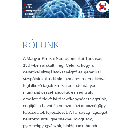
RÓLUNK
A Magyar Klinikai Neurogenetikai Társaság
1997-ben alakult meg. Célunk, hogy a
genetikai vizsgálatokat végző és genetikai
vizsgálatokat indikáló, azaz neurogenetikával
foglalkozó tagok klinikai és tudományos
munkáját összehangoljuk és segítsük,
emellett érdekfeltáró tevékenységet végzünk,
segítjük a hazai és nemzetközi egészségügyi
kapcsolatok fejlesztését. A Társaság tagságát
neurológusok, gyermekneurológusok,
gyermekgyógyászok, biológusok, humán