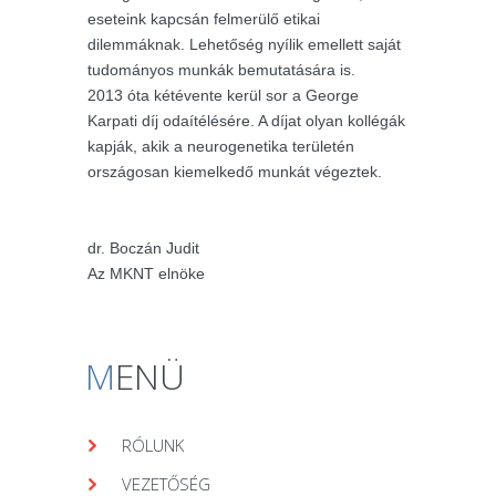
eseteink kapcsán felmerülő etikai
dilemmáknak. Lehetőség nyílik emellett saját
tudományos munkák bemutatására is.
2013 óta kétévente kerül sor a George
Karpati díj odaítélésére. A díjat olyan kollégák
kapják, akik a neurogenetika területén
országosan kiemelkedő munkát végeztek.
dr. Boczán Judit
Az MKNT elnöke
M
ENÜ
RÓLUNK
VEZETŐSÉG