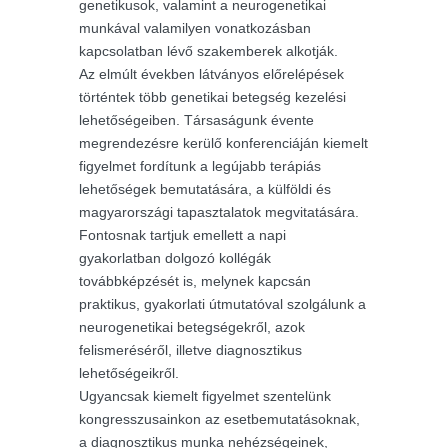
genetikusok, valamint a neurogenetikai
munkával valamilyen vonatkozásban
kapcsolatban lévő szakemberek alkotják.
Az elmúlt években látványos előrelépések
történtek több genetikai betegség kezelési
lehetőségeiben. Társaságunk évente
megrendezésre kerülő konferenciáján kiemelt
figyelmet fordítunk a legújabb terápiás
lehetőségek bemutatására, a külföldi és
magyarországi tapasztalatok megvitatására.
Fontosnak tartjuk emellett a napi
gyakorlatban dolgozó kollégák
továbbképzését is, melynek kapcsán
praktikus, gyakorlati útmutatóval szolgálunk a
neurogenetikai betegségekről, azok
felismeréséről, illetve diagnosztikus
lehetőségeikről.
Ugyancsak kiemelt figyelmet szentelünk
kongresszusainkon az esetbemutatásoknak,
a diagnosztikus munka nehézségeinek,