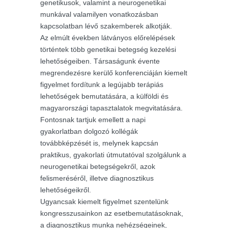
genetikusok, valamint a neurogenetikai
munkával valamilyen vonatkozásban
kapcsolatban lévő szakemberek alkotják.
Az elmúlt években látványos előrelépések
történtek több genetikai betegség kezelési
lehetőségeiben. Társaságunk évente
megrendezésre kerülő konferenciáján kiemelt
figyelmet fordítunk a legújabb terápiás
lehetőségek bemutatására, a külföldi és
magyarországi tapasztalatok megvitatására.
Fontosnak tartjuk emellett a napi
gyakorlatban dolgozó kollégák
továbbképzését is, melynek kapcsán
praktikus, gyakorlati útmutatóval szolgálunk a
neurogenetikai betegségekről, azok
felismeréséről, illetve diagnosztikus
lehetőségeikről.
Ugyancsak kiemelt figyelmet szentelünk
kongresszusainkon az esetbemutatásoknak,
a diagnosztikus munka nehézségeinek,