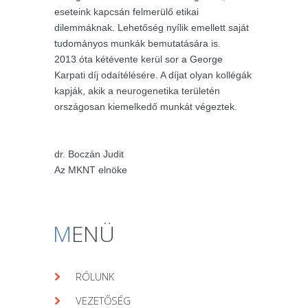
eseteink kapcsán felmerülő etikai
dilemmáknak. Lehetőség nyílik emellett saját
tudományos munkák bemutatására is.
2013 óta kétévente kerül sor a George
Karpati díj odaítélésére. A díjat olyan kollégák
kapják, akik a neurogenetika területén
országosan kiemelkedő munkát végeztek.
dr. Boczán Judit
Az MKNT elnöke
M
ENÜ
RÓLUNK
VEZETŐSÉG