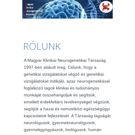
RÓLUNK
A Magyar Klinikai Neurogenetikai Társaság
1997-ben alakult meg. Célunk, hogy a
genetikai vizsgálatokat végző és genetikai
vizsgálatokat indikáló, azaz neurogenetikával
foglalkozó tagok klinikai és tudományos
munkáját összehangoljuk és segítsük,
emellett érdekfeltáró tevékenységet végzünk,
segítjük a hazai és nemzetközi egészségügyi
kapcsolatok fejlesztését. A Társaság tagságát
neurológusok, gyermekneurológusok,
gyermekgyógyászok, biológusok, humán