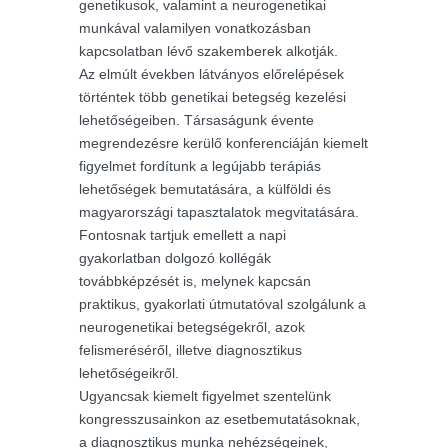
genetikusok, valamint a neurogenetikai
munkával valamilyen vonatkozásban
kapcsolatban lévő szakemberek alkotják.
Az elmúlt években látványos előrelépések
történtek több genetikai betegség kezelési
lehetőségeiben. Társaságunk évente
megrendezésre kerülő konferenciáján kiemelt
figyelmet fordítunk a legújabb terápiás
lehetőségek bemutatására, a külföldi és
magyarországi tapasztalatok megvitatására.
Fontosnak tartjuk emellett a napi
gyakorlatban dolgozó kollégák
továbbképzését is, melynek kapcsán
praktikus, gyakorlati útmutatóval szolgálunk a
neurogenetikai betegségekről, azok
felismeréséről, illetve diagnosztikus
lehetőségeikről.
Ugyancsak kiemelt figyelmet szentelünk
kongresszusainkon az esetbemutatásoknak,
a diagnosztikus munka nehézségeinek,