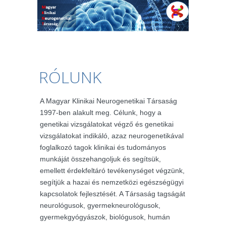
RÓLUNK
A Magyar Klinikai Neurogenetikai Társaság
1997-ben alakult meg. Célunk, hogy a
genetikai vizsgálatokat végző és genetikai
vizsgálatokat indikáló, azaz neurogenetikával
foglalkozó tagok klinikai és tudományos
munkáját összehangoljuk és segítsük,
emellett érdekfeltáró tevékenységet végzünk,
segítjük a hazai és nemzetközi egészségügyi
kapcsolatok fejlesztését. A Társaság tagságát
neurológusok, gyermekneurológusok,
gyermekgyógyászok, biológusok, humán