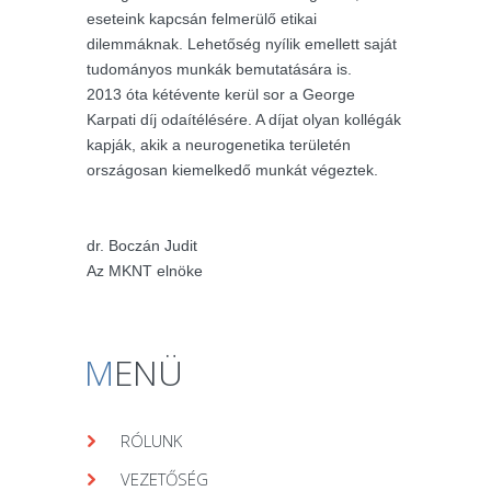
eseteink kapcsán felmerülő etikai
dilemmáknak. Lehetőség nyílik emellett saját
tudományos munkák bemutatására is.
2013 óta kétévente kerül sor a George
Karpati díj odaítélésére. A díjat olyan kollégák
kapják, akik a neurogenetika területén
országosan kiemelkedő munkát végeztek.
dr. Boczán Judit
Az MKNT elnöke
M
ENÜ
RÓLUNK
VEZETŐSÉG