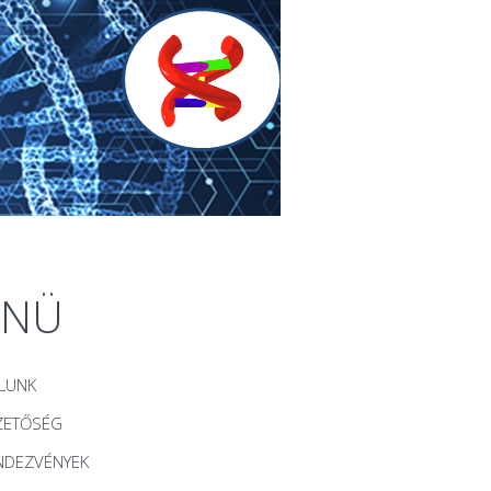
ENÜ
LUNK
ZETŐSÉG
NDEZVÉNYEK