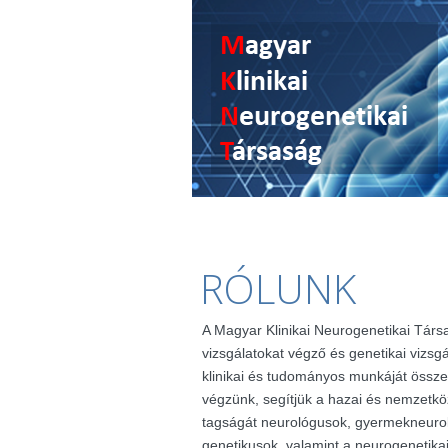
RÓLUNK
A Magyar Klinikai Neurogenetikai Társ
vizsgálatokat végző és genetikai vizsg
klinikai és tudományos munkáját össze
végzünk, segítjük a hazai és nemzetkö
tagságát neurológusok, gyermekneuro
genetikusok, valamint a neurogenetik