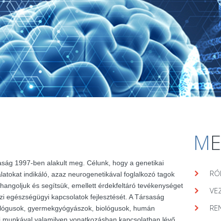
M
aság 1997-ben alakult meg. Célunk, hogy a genetikai
RÓ
álatokat indikáló, azaz neurogenetikával foglalkozó tagok
hangoljuk és segítsük, emellett érdekfeltáró tevékenységet
VE
zi egészségügyi kapcsolatok fejlesztését. A Társaság
RE
lógusok, gyermekgyógyászok, biológusok, humán
ai munkával valamilyen vonatkozásban kapcsolatban lévő