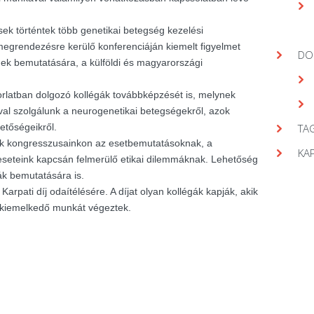
ek történtek több genetikai betegség kezelési
egrendezésre kerülő konferenciáján kiemelt figyelmet
DO
gek bemutatására, a külföldi és magyarországi
orlatban dolgozó kollégák továbbképzését is, melynek
val szolgálunk a neurogenetikai betegségekről, azok
hetőségeikről.
TAG
nk kongresszusainkon az esetbemutatásoknak, a
KA
seteink kapcsán felmerülő etikai dilemmáknak. Lehetőség
ák bemutatására is.
arpati díj odaítélésére. A díjat olyan kollégák kapják, akik
 kiemelkedő munkát végeztek.