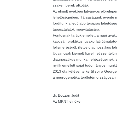
szakemberek alkotják.
Az elmúlt években látványos előrelépés
lehetőségeiben. Társaságunk évente m
fordítunk a legújabb terápiás lehetősé
tapasztalatok megvitatására.
Fontosnak tartjuk emellett a napi gyak
kapcsán praktikus, gyakorlati útmutató
felismeréséről, illetve diagnosztikus le
Ugyancsak kiemelt figyelmet szentelü
diagnosztikus munka nehézségeinek, e
nyílik emellett saját tudományos munk
2013 óta kétévente kerül sor a George K
a neurogenetika területén országosan
dr. Boczán Judit
Az MKNT elnöke