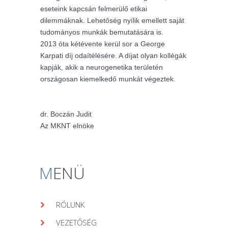
eseteink kapcsán felmerülő etikai
dilemmáknak. Lehetőség nyílik emellett saját
tudományos munkák bemutatására is.
2013 óta kétévente kerül sor a George
Karpati díj odaítélésére. A díjat olyan kollégák
kapják, akik a neurogenetika területén
országosan kiemelkedő munkát végeztek.
dr. Boczán Judit
Az MKNT elnöke
M
ENÜ
RÓLUNK
VEZETŐSÉG