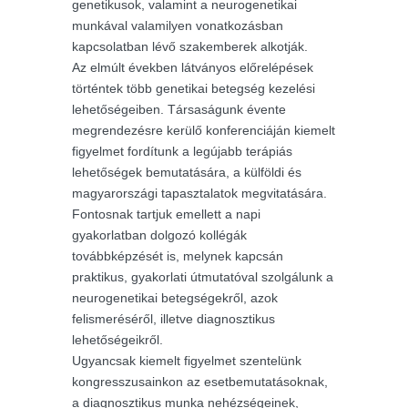
genetikusok, valamint a neurogenetikai
munkával valamilyen vonatkozásban
kapcsolatban lévő szakemberek alkotják.
Az elmúlt években látványos előrelépések
történtek több genetikai betegség kezelési
lehetőségeiben. Társaságunk évente
megrendezésre kerülő konferenciáján kiemelt
figyelmet fordítunk a legújabb terápiás
lehetőségek bemutatására, a külföldi és
magyarországi tapasztalatok megvitatására.
Fontosnak tartjuk emellett a napi
gyakorlatban dolgozó kollégák
továbbképzését is, melynek kapcsán
praktikus, gyakorlati útmutatóval szolgálunk a
neurogenetikai betegségekről, azok
felismeréséről, illetve diagnosztikus
lehetőségeikről.
Ugyancsak kiemelt figyelmet szentelünk
kongresszusainkon az esetbemutatásoknak,
a diagnosztikus munka nehézségeinek,