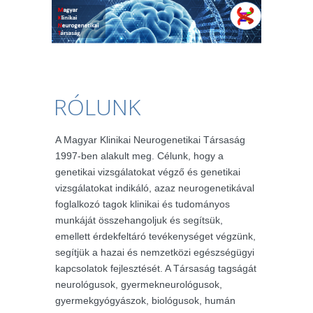
RÓLUNK
A Magyar Klinikai Neurogenetikai Társaság
1997-ben alakult meg. Célunk, hogy a
genetikai vizsgálatokat végző és genetikai
vizsgálatokat indikáló, azaz neurogenetikával
foglalkozó tagok klinikai és tudományos
munkáját összehangoljuk és segítsük,
emellett érdekfeltáró tevékenységet végzünk,
segítjük a hazai és nemzetközi egészségügyi
kapcsolatok fejlesztését. A Társaság tagságát
neurológusok, gyermekneurológusok,
gyermekgyógyászok, biológusok, humán