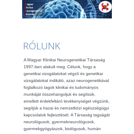
RÓLUNK
A Magyar Klinikai Neurogenetikai Társaság
1997-ben alakult meg. Célunk, hogy a
genetikai vizsgálatokat végző és genetikai
vizsgálatokat indikáló, azaz neurogenetikával
foglalkozó tagok klinikai és tudományos
munkáját összehangoljuk és segítsük,
emellett érdekfeltáró tevékenységet végzünk,
segítjük a hazai és nemzetközi egészségügyi
kapcsolatok fejlesztését. A Társaság tagságát
neurológusok, gyermekneurológusok,
gyermekgyógyászok, biológusok, humán