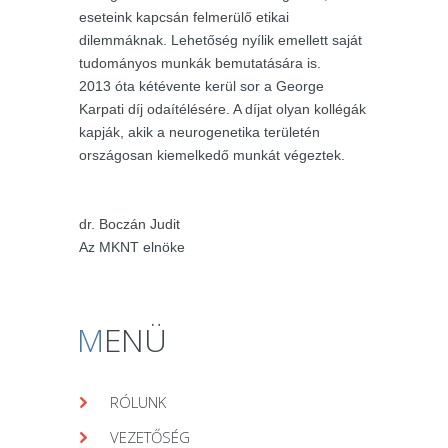
eseteink kapcsán felmerülő etikai
dilemmáknak. Lehetőség nyílik emellett saját
tudományos munkák bemutatására is.
2013 óta kétévente kerül sor a George
Karpati díj odaítélésére. A díjat olyan kollégák
kapják, akik a neurogenetika területén
országosan kiemelkedő munkát végeztek.
dr. Boczán Judit
Az MKNT elnöke
M
ENÜ
RÓLUNK
VEZETŐSÉG