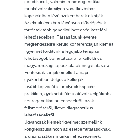
genetikusok, valamint a neurogenetikai
munkával valamilyen vonatkozásban
kapcsolatban lévő szakemberek alkotják.
Az elmúlt években látványos előrelépések
történtek több genetikai betegség kezelési
lehetőségeiben. Társaságunk évente
megrendezésre kerülő konferenciáján kiemelt
figyelmet fordítunk a legújabb terápiás
lehetőségek bemutatására, a külföldi és
magyarországi tapasztalatok megvitatására.
Fontosnak tartjuk emellett a napi
gyakorlatban dolgozó kollégák
továbbképzését is, melynek kapcsán
praktikus, gyakorlati útmutatóval szolgálunk a
neurogenetikai betegségekről, azok
felismeréséről, illetve diagnosztikus
lehetőségeikről.
Ugyancsak kiemelt figyelmet szentelünk
kongresszusainkon az esetbemutatásoknak,
a diagnosztikus munka nehézségeinek,