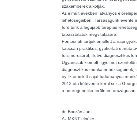
szakemberek alkotják.
Az elmúlt években látványos előrelépés
lehetőségeiben. Társaságunk évente m
fordítunk a legújabb terápiás lehetősé
tapasztalatok megvitatására.
Fontosnak tartjuk emellett a napi gyak
kapcsán praktikus, gyakorlati útmutató
felismeréséről, illetve diagnosztikus le
Ugyancsak kiemelt figyelmet szentelü
diagnosztikus munka nehézségeinek, e
nyílik emellett saját tudományos munk
2013 óta kétévente kerül sor a George K
a neurogenetika területén országosan
dr. Boczán Judit
Az MKNT elnöke