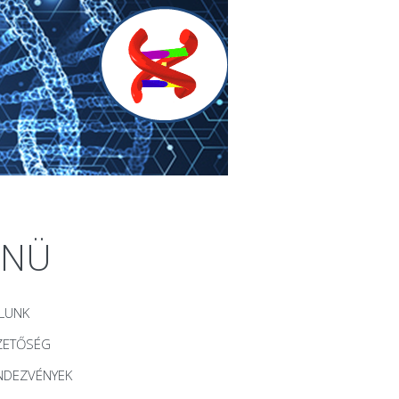
ENÜ
LUNK
ZETŐSÉG
NDEZVÉNYEK