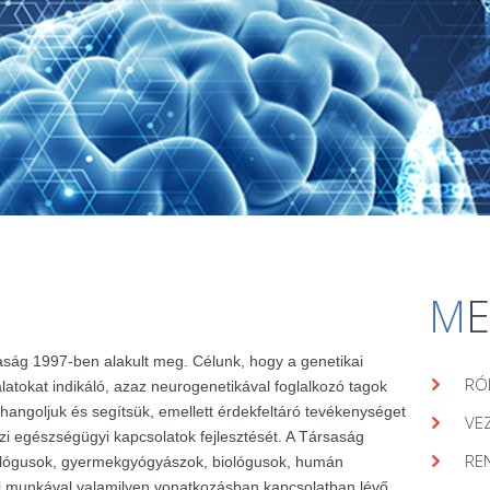
M
aság 1997-ben alakult meg. Célunk, hogy a genetikai
RÓ
álatokat indikáló, azaz neurogenetikával foglalkozó tagok
hangoljuk és segítsük, emellett érdekfeltáró tevékenységet
VE
zi egészségügyi kapcsolatok fejlesztését. A Társaság
RE
lógusok, gyermekgyógyászok, biológusok, humán
ai munkával valamilyen vonatkozásban kapcsolatban lévő