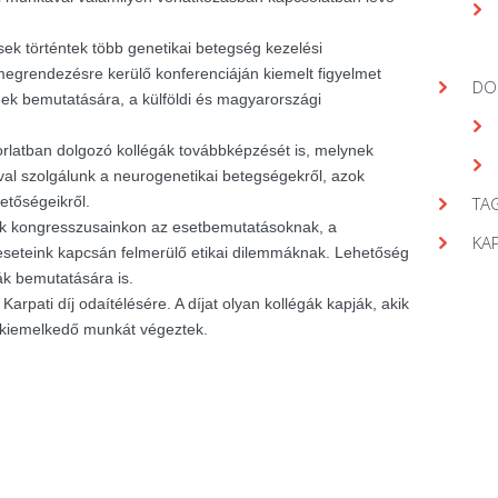
ek történtek több genetikai betegség kezelési
egrendezésre kerülő konferenciáján kiemelt figyelmet
DO
gek bemutatására, a külföldi és magyarországi
orlatban dolgozó kollégák továbbképzését is, melynek
val szolgálunk a neurogenetikai betegségekről, azok
hetőségeikről.
TAG
nk kongresszusainkon az esetbemutatásoknak, a
KA
seteink kapcsán felmerülő etikai dilemmáknak. Lehetőség
ák bemutatására is.
arpati díj odaítélésére. A díjat olyan kollégák kapják, akik
 kiemelkedő munkát végeztek.