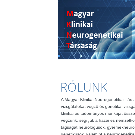
RÓLUNK
A Magyar Klinikai Neurogenetikai Társ
vizsgálatokat végző és genetikai vizsg
klinikai és tudományos munkáját össze
végzünk, segítjük a hazai és nemzetkö
tagságát neurológusok, gyermekneuro
genetikusok, valamint a neurogenetik