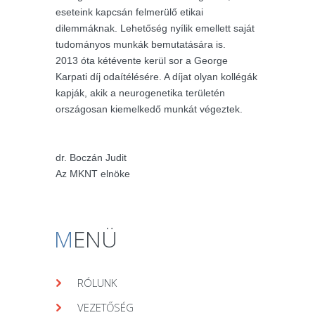
eseteink kapcsán felmerülő etikai
dilemmáknak. Lehetőség nyílik emellett saját
tudományos munkák bemutatására is.
2013 óta kétévente kerül sor a George
Karpati díj odaítélésére. A díjat olyan kollégák
kapják, akik a neurogenetika területén
országosan kiemelkedő munkát végeztek.
dr. Boczán Judit
Az MKNT elnöke
M
ENÜ
RÓLUNK
VEZETŐSÉG