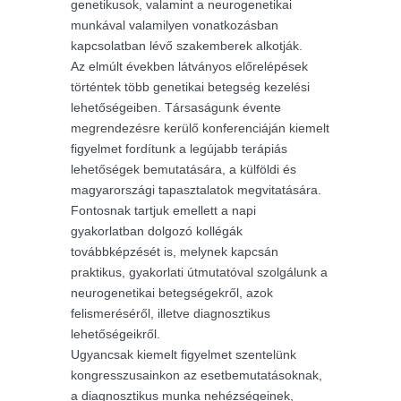
genetikusok, valamint a neurogenetikai
munkával valamilyen vonatkozásban
kapcsolatban lévő szakemberek alkotják.
Az elmúlt években látványos előrelépések
történtek több genetikai betegség kezelési
lehetőségeiben. Társaságunk évente
megrendezésre kerülő konferenciáján kiemelt
figyelmet fordítunk a legújabb terápiás
lehetőségek bemutatására, a külföldi és
magyarországi tapasztalatok megvitatására.
Fontosnak tartjuk emellett a napi
gyakorlatban dolgozó kollégák
továbbképzését is, melynek kapcsán
praktikus, gyakorlati útmutatóval szolgálunk a
neurogenetikai betegségekről, azok
felismeréséről, illetve diagnosztikus
lehetőségeikről.
Ugyancsak kiemelt figyelmet szentelünk
kongresszusainkon az esetbemutatásoknak,
a diagnosztikus munka nehézségeinek,