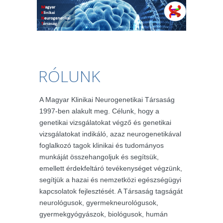
RÓLUNK
A Magyar Klinikai Neurogenetikai Társaság
1997-ben alakult meg. Célunk, hogy a
genetikai vizsgálatokat végző és genetikai
vizsgálatokat indikáló, azaz neurogenetikával
foglalkozó tagok klinikai és tudományos
munkáját összehangoljuk és segítsük,
emellett érdekfeltáró tevékenységet végzünk,
segítjük a hazai és nemzetközi egészségügyi
kapcsolatok fejlesztését. A Társaság tagságát
neurológusok, gyermekneurológusok,
gyermekgyógyászok, biológusok, humán