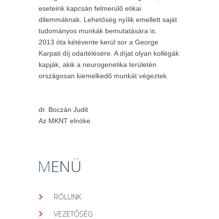
eseteink kapcsán felmerülő etikai
dilemmáknak. Lehetőség nyílik emellett saját
tudományos munkák bemutatására is.
2013 óta kétévente kerül sor a George
Karpati díj odaítélésére. A díjat olyan kollégák
kapják, akik a neurogenetika területén
országosan kiemelkedő munkát végeztek.
dr. Boczán Judit
Az MKNT elnöke
M
ENÜ
RÓLUNK
VEZETŐSÉG