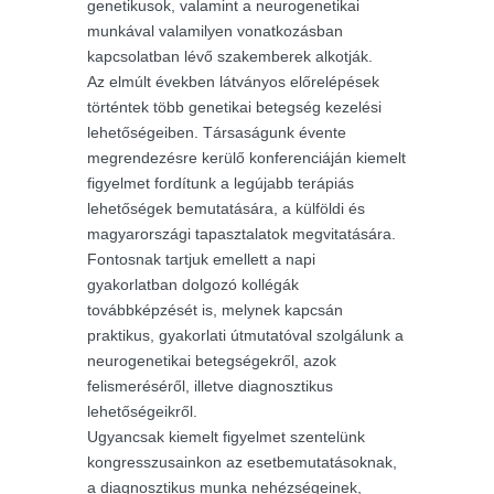
genetikusok, valamint a neurogenetikai
munkával valamilyen vonatkozásban
kapcsolatban lévő szakemberek alkotják.
Az elmúlt években látványos előrelépések
történtek több genetikai betegség kezelési
lehetőségeiben. Társaságunk évente
megrendezésre kerülő konferenciáján kiemelt
figyelmet fordítunk a legújabb terápiás
lehetőségek bemutatására, a külföldi és
magyarországi tapasztalatok megvitatására.
Fontosnak tartjuk emellett a napi
gyakorlatban dolgozó kollégák
továbbképzését is, melynek kapcsán
praktikus, gyakorlati útmutatóval szolgálunk a
neurogenetikai betegségekről, azok
felismeréséről, illetve diagnosztikus
lehetőségeikről.
Ugyancsak kiemelt figyelmet szentelünk
kongresszusainkon az esetbemutatásoknak,
a diagnosztikus munka nehézségeinek,