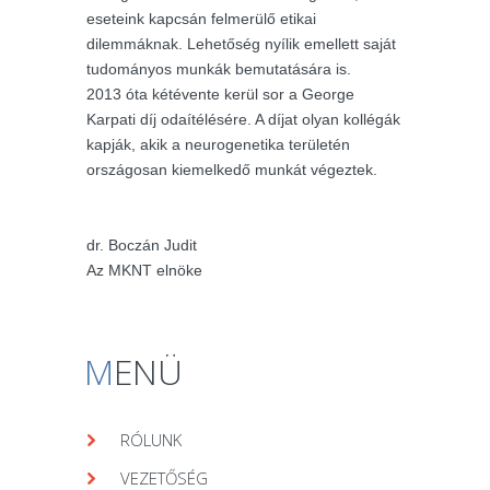
eseteink kapcsán felmerülő etikai
dilemmáknak. Lehetőség nyílik emellett saját
tudományos munkák bemutatására is.
2013 óta kétévente kerül sor a George
Karpati díj odaítélésére. A díjat olyan kollégák
kapják, akik a neurogenetika területén
országosan kiemelkedő munkát végeztek.
dr. Boczán Judit
Az MKNT elnöke
M
ENÜ
RÓLUNK
VEZETŐSÉG