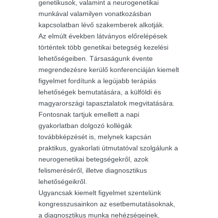
genetikusok, valamint a neurogenetikai
munkával valamilyen vonatkozásban
kapcsolatban lévő szakemberek alkotják.
Az elmúlt években látványos előrelépések
történtek több genetikai betegség kezelési
lehetőségeiben. Társaságunk évente
megrendezésre kerülő konferenciáján kiemelt
figyelmet fordítunk a legújabb terápiás
lehetőségek bemutatására, a külföldi és
magyarországi tapasztalatok megvitatására.
Fontosnak tartjuk emellett a napi
gyakorlatban dolgozó kollégák
továbbképzését is, melynek kapcsán
praktikus, gyakorlati útmutatóval szolgálunk a
neurogenetikai betegségekről, azok
felismeréséről, illetve diagnosztikus
lehetőségeikről.
Ugyancsak kiemelt figyelmet szentelünk
kongresszusainkon az esetbemutatásoknak,
a diagnosztikus munka nehézségeinek,