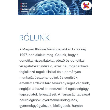
RÓLUNK
A Magyar Klinikai Neurogenetikai Társaság
1997-ben alakult meg. Célunk, hogy a
genetikai vizsgálatokat végző és genetikai
vizsgálatokat indikáló, azaz neurogenetikával
foglalkozó tagok klinikai és tudományos
munkáját összehangoljuk és segítsük,
emellett érdekfeltáró tevékenységet végzünk,
segítjük a hazai és nemzetközi egészségügyi
kapcsolatok fejlesztését. A Társaság tagságát
neurológusok, gyermekneurológusok,
gyermekgyógyászok, biológusok, humán