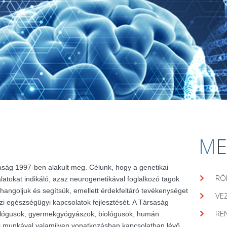
M
aság 1997-ben alakult meg. Célunk, hogy a genetikai
RÓ
álatokat indikáló, azaz neurogenetikával foglalkozó tagok
hangoljuk és segítsük, emellett érdekfeltáró tevékenységet
VE
zi egészségügyi kapcsolatok fejlesztését. A Társaság
RE
lógusok, gyermekgyógyászok, biológusok, humán
ai munkával valamilyen vonatkozásban kapcsolatban lévő