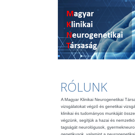
RÓLUNK
A Magyar Klinikai Neurogenetikai Társ
vizsgálatokat végző és genetikai vizsg
klinikai és tudományos munkáját össze
végzünk, segítjük a hazai és nemzetkö
tagságát neurológusok, gyermekneuro
genetikusok, valamint a neurogenetik