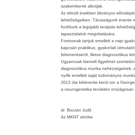
szakemberek alkotják.
Az elmúlt években látványos előrelépés
lehetőségeiben. Társaságunk évente m
fordítunk a legújabb terápiás lehetősé
tapasztalatok megvitatására.
Fontosnak tartjuk emellett a napi gyak
kapcsán praktikus, gyakorlati útmutató
felismeréséről, illetve diagnosztikus le
Ugyancsak kiemelt figyelmet szentelü
diagnosztikus munka nehézségeinek, e
nyílik emellett saját tudományos munk
2013 óta kétévente kerül sor a George K
a neurogenetika területén országosan
dr. Boczán Judit
Az MKNT elnöke