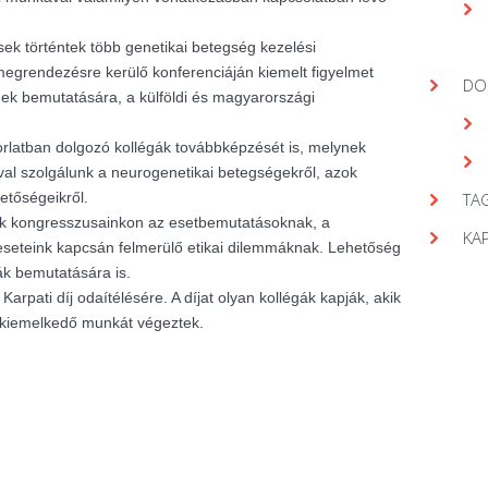
ek történtek több genetikai betegség kezelési
egrendezésre kerülő konferenciáján kiemelt figyelmet
DO
gek bemutatására, a külföldi és magyarországi
orlatban dolgozó kollégák továbbképzését is, melynek
val szolgálunk a neurogenetikai betegségekről, azok
hetőségeikről.
TAG
nk kongresszusainkon az esetbemutatásoknak, a
KA
seteink kapcsán felmerülő etikai dilemmáknak. Lehetőség
ák bemutatására is.
arpati díj odaítélésére. A díjat olyan kollégák kapják, akik
 kiemelkedő munkát végeztek.