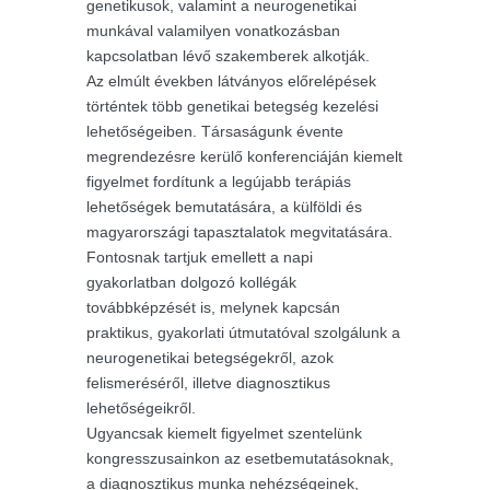
genetikusok, valamint a neurogenetikai
munkával valamilyen vonatkozásban
kapcsolatban lévő szakemberek alkotják.
Az elmúlt években látványos előrelépések
történtek több genetikai betegség kezelési
lehetőségeiben. Társaságunk évente
megrendezésre kerülő konferenciáján kiemelt
figyelmet fordítunk a legújabb terápiás
lehetőségek bemutatására, a külföldi és
magyarországi tapasztalatok megvitatására.
Fontosnak tartjuk emellett a napi
gyakorlatban dolgozó kollégák
továbbképzését is, melynek kapcsán
praktikus, gyakorlati útmutatóval szolgálunk a
neurogenetikai betegségekről, azok
felismeréséről, illetve diagnosztikus
lehetőségeikről.
Ugyancsak kiemelt figyelmet szentelünk
kongresszusainkon az esetbemutatásoknak,
a diagnosztikus munka nehézségeinek,