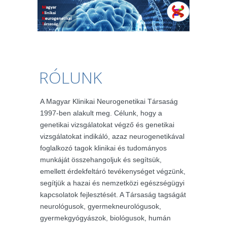
RÓLUNK
A Magyar Klinikai Neurogenetikai Társaság
1997-ben alakult meg. Célunk, hogy a
genetikai vizsgálatokat végző és genetikai
vizsgálatokat indikáló, azaz neurogenetikával
foglalkozó tagok klinikai és tudományos
munkáját összehangoljuk és segítsük,
emellett érdekfeltáró tevékenységet végzünk,
segítjük a hazai és nemzetközi egészségügyi
kapcsolatok fejlesztését. A Társaság tagságát
neurológusok, gyermekneurológusok,
gyermekgyógyászok, biológusok, humán