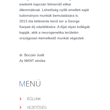
eseteink kapcsán felmerülő etikai
dilemmáknak. Lehetőség nyílik emellett saját
tudományos munkák bemutatására is.
2013 óta kétévente kerül sor a George
Karpati díj odaítélésére. A díjat olyan kollégák
kapják, akik a neurogenetika területén
országosan kiemelkedő munkát végeztek.
dr. Boczán Judit
Az MKNT elnöke
M
ENÜ
RÓLUNK
VEZETŐSÉG