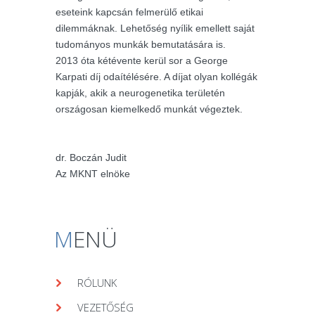
eseteink kapcsán felmerülő etikai
dilemmáknak. Lehetőség nyílik emellett saját
tudományos munkák bemutatására is.
2013 óta kétévente kerül sor a George
Karpati díj odaítélésére. A díjat olyan kollégák
kapják, akik a neurogenetika területén
országosan kiemelkedő munkát végeztek.
dr. Boczán Judit
Az MKNT elnöke
M
ENÜ
RÓLUNK
VEZETŐSÉG