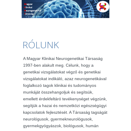
RÓLUNK
A Magyar Klinikai Neurogenetikai Társaság
1997-ben alakult meg. Célunk, hogy a
genetikai vizsgálatokat végző és genetikai
vizsgálatokat indikáló, azaz neurogenetikával
foglalkozó tagok klinikai és tudományos
munkáját összehangoljuk és segítsük,
emellett érdekfeltáró tevékenységet végzünk,
segítjük a hazai és nemzetközi egészségügyi
kapcsolatok fejlesztését. A Társaság tagságát
neurológusok, gyermekneurológusok,
gyermekgyógyászok, biológusok, humán