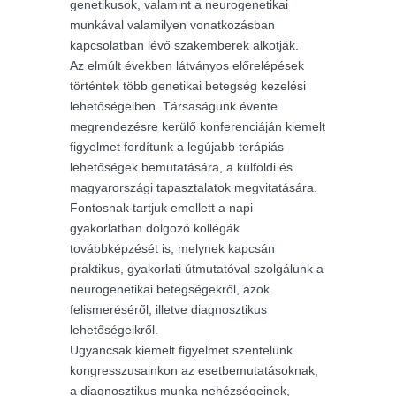
genetikusok, valamint a neurogenetikai
munkával valamilyen vonatkozásban
kapcsolatban lévő szakemberek alkotják.
Az elmúlt években látványos előrelépések
történtek több genetikai betegség kezelési
lehetőségeiben. Társaságunk évente
megrendezésre kerülő konferenciáján kiemelt
figyelmet fordítunk a legújabb terápiás
lehetőségek bemutatására, a külföldi és
magyarországi tapasztalatok megvitatására.
Fontosnak tartjuk emellett a napi
gyakorlatban dolgozó kollégák
továbbképzését is, melynek kapcsán
praktikus, gyakorlati útmutatóval szolgálunk a
neurogenetikai betegségekről, azok
felismeréséről, illetve diagnosztikus
lehetőségeikről.
Ugyancsak kiemelt figyelmet szentelünk
kongresszusainkon az esetbemutatásoknak,
a diagnosztikus munka nehézségeinek,