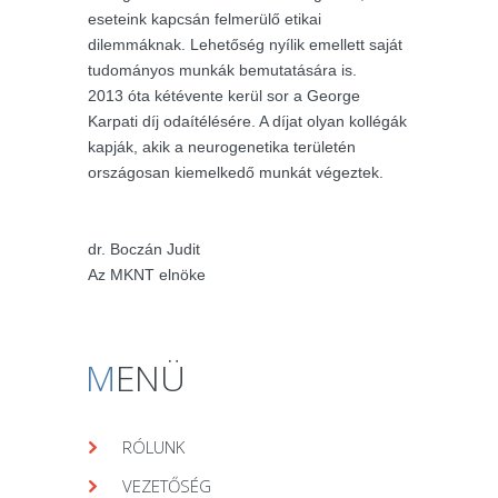
eseteink kapcsán felmerülő etikai
dilemmáknak. Lehetőség nyílik emellett saját
tudományos munkák bemutatására is.
2013 óta kétévente kerül sor a George
Karpati díj odaítélésére. A díjat olyan kollégák
kapják, akik a neurogenetika területén
országosan kiemelkedő munkát végeztek.
dr. Boczán Judit
Az MKNT elnöke
M
ENÜ
RÓLUNK
VEZETŐSÉG