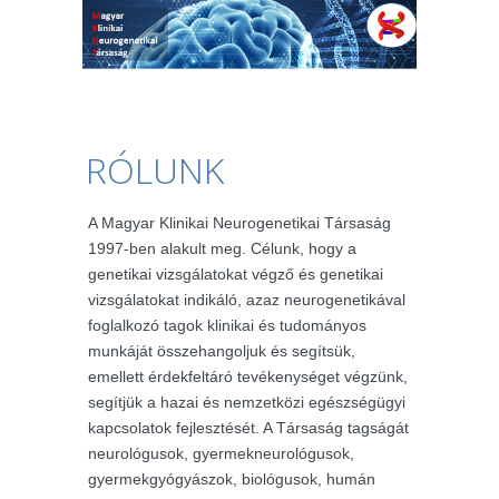
RÓLUNK
A Magyar Klinikai Neurogenetikai Társaság
1997-ben alakult meg. Célunk, hogy a
genetikai vizsgálatokat végző és genetikai
vizsgálatokat indikáló, azaz neurogenetikával
foglalkozó tagok klinikai és tudományos
munkáját összehangoljuk és segítsük,
emellett érdekfeltáró tevékenységet végzünk,
segítjük a hazai és nemzetközi egészségügyi
kapcsolatok fejlesztését. A Társaság tagságát
neurológusok, gyermekneurológusok,
gyermekgyógyászok, biológusok, humán