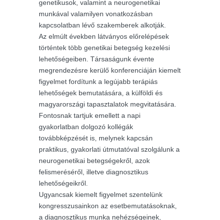
genetikusok, valamint a neurogenetikai
munkával valamilyen vonatkozásban
kapcsolatban lévő szakemberek alkotják.
Az elmúlt években látványos előrelépések
történtek több genetikai betegség kezelési
lehetőségeiben. Társaságunk évente
megrendezésre kerülő konferenciáján kiemelt
figyelmet fordítunk a legújabb terápiás
lehetőségek bemutatására, a külföldi és
magyarországi tapasztalatok megvitatására.
Fontosnak tartjuk emellett a napi
gyakorlatban dolgozó kollégák
továbbképzését is, melynek kapcsán
praktikus, gyakorlati útmutatóval szolgálunk a
neurogenetikai betegségekről, azok
felismeréséről, illetve diagnosztikus
lehetőségeikről.
Ugyancsak kiemelt figyelmet szentelünk
kongresszusainkon az esetbemutatásoknak,
a diagnosztikus munka nehézségeinek,