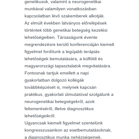
genetikusok, valamint a neurogenetikai
munkával valamilyen vonatkozásban
kapcsolatban lévő szakemberek alkotják.
Az elmúlt években látványos előrelépések
történtek több genetikai betegség kezelési
lehetőségeiben. Társaságunk évente
megrendezésre kerülő konferenciáján kiemelt
figyelmet fordítunk a legújabb terápiás
lehetőségek bemutatására, a külföldi és
magyarországi tapasztalatok megvitatására.
Fontosnak tartjuk emellett a napi
gyakorlatban dolgozó kollégák
továbbképzését is, melynek kapcsán
praktikus, gyakorlati útmutatóval szolgálunk a
neurogenetikai betegségekről, azok
felismeréséről, illetve diagnosztikus
lehetőségeikről.
Ugyancsak kiemelt figyelmet szentelünk
kongresszusainkon az esetbemutatásoknak,
a diagnosztikus munka nehézségeinek,