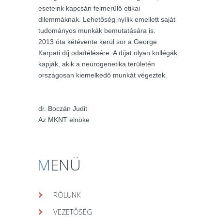
eseteink kapcsán felmerülő etikai
dilemmáknak. Lehetőség nyílik emellett saját
tudományos munkák bemutatására is.
2013 óta kétévente kerül sor a George
Karpati díj odaítélésére. A díjat olyan kollégák
kapják, akik a neurogenetika területén
országosan kiemelkedő munkát végeztek.
dr. Boczán Judit
Az MKNT elnöke
M
ENÜ
RÓLUNK
VEZETŐSÉG