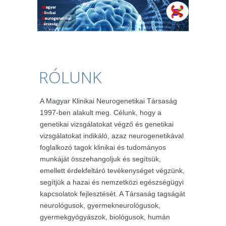
RÓLUNK
A Magyar Klinikai Neurogenetikai Társaság
1997-ben alakult meg. Célunk, hogy a
genetikai vizsgálatokat végző és genetikai
vizsgálatokat indikáló, azaz neurogenetikával
foglalkozó tagok klinikai és tudományos
munkáját összehangoljuk és segítsük,
emellett érdekfeltáró tevékenységet végzünk,
segítjük a hazai és nemzetközi egészségügyi
kapcsolatok fejlesztését. A Társaság tagságát
neurológusok, gyermekneurológusok,
gyermekgyógyászok, biológusok, humán