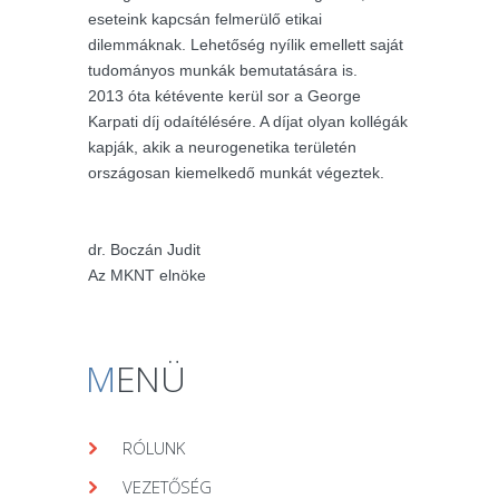
eseteink kapcsán felmerülő etikai
dilemmáknak. Lehetőség nyílik emellett saját
tudományos munkák bemutatására is.
2013 óta kétévente kerül sor a George
Karpati díj odaítélésére. A díjat olyan kollégák
kapják, akik a neurogenetika területén
országosan kiemelkedő munkát végeztek.
dr. Boczán Judit
Az MKNT elnöke
M
ENÜ
RÓLUNK
VEZETŐSÉG