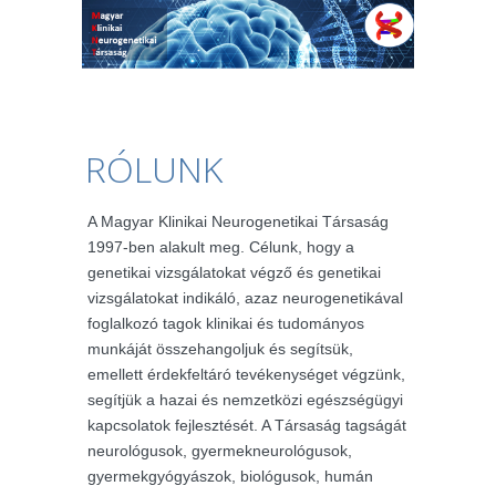
RÓLUNK
A Magyar Klinikai Neurogenetikai Társaság
1997-ben alakult meg. Célunk, hogy a
genetikai vizsgálatokat végző és genetikai
vizsgálatokat indikáló, azaz neurogenetikával
foglalkozó tagok klinikai és tudományos
munkáját összehangoljuk és segítsük,
emellett érdekfeltáró tevékenységet végzünk,
segítjük a hazai és nemzetközi egészségügyi
kapcsolatok fejlesztését. A Társaság tagságát
neurológusok, gyermekneurológusok,
gyermekgyógyászok, biológusok, humán