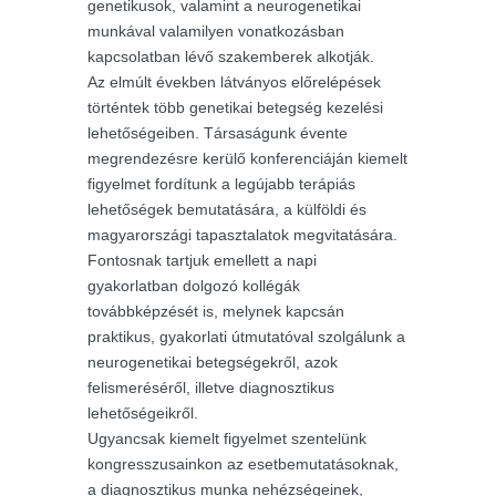
genetikusok, valamint a neurogenetikai
munkával valamilyen vonatkozásban
kapcsolatban lévő szakemberek alkotják.
Az elmúlt években látványos előrelépések
történtek több genetikai betegség kezelési
lehetőségeiben. Társaságunk évente
megrendezésre kerülő konferenciáján kiemelt
figyelmet fordítunk a legújabb terápiás
lehetőségek bemutatására, a külföldi és
magyarországi tapasztalatok megvitatására.
Fontosnak tartjuk emellett a napi
gyakorlatban dolgozó kollégák
továbbképzését is, melynek kapcsán
praktikus, gyakorlati útmutatóval szolgálunk a
neurogenetikai betegségekről, azok
felismeréséről, illetve diagnosztikus
lehetőségeikről.
Ugyancsak kiemelt figyelmet szentelünk
kongresszusainkon az esetbemutatásoknak,
a diagnosztikus munka nehézségeinek,