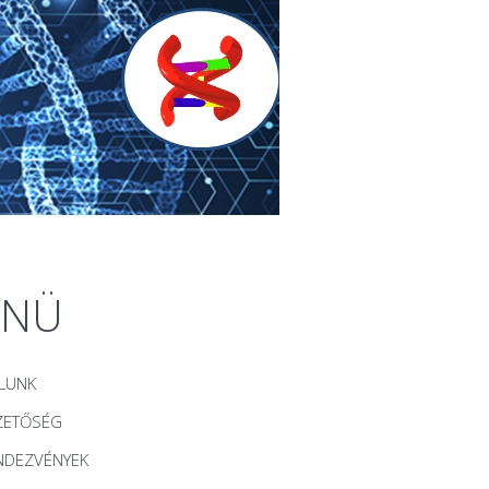
ENÜ
LUNK
ZETŐSÉG
NDEZVÉNYEK