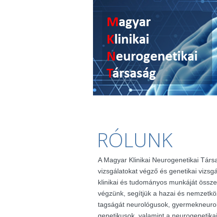
RÓLUNK
A Magyar Klinikai Neurogenetikai Társ
vizsgálatokat végző és genetikai vizsg
klinikai és tudományos munkáját össze
végzünk, segítjük a hazai és nemzetkö
tagságát neurológusok, gyermekneuro
genetikusok, valamint a neurogenetik