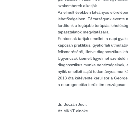
szakemberek alkotják.
Az elmúlt években látványos előrelépés
lehetőségeiben. Társaságunk évente m
fordítunk a legújabb terápiás lehetősé
tapasztalatok megvitatására.
Fontosnak tartjuk emellett a napi gyak
kapcsán praktikus, gyakorlati útmutató
felismeréséről, illetve diagnosztikus le
Ugyancsak kiemelt figyelmet szentelü
diagnosztikus munka nehézségeinek, e
nyílik emellett saját tudományos munk
2013 óta kétévente kerül sor a George K
a neurogenetika területén országosan
dr. Boczán Judit
Az MKNT elnöke