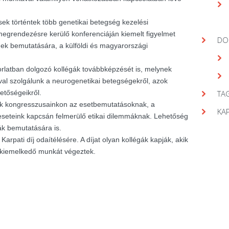
ek történtek több genetikai betegség kezelési
egrendezésre kerülő konferenciáján kiemelt figyelmet
DO
gek bemutatására, a külföldi és magyarországi
orlatban dolgozó kollégák továbbképzését is, melynek
val szolgálunk a neurogenetikai betegségekről, azok
hetőségeikről.
TAG
nk kongresszusainkon az esetbemutatásoknak, a
KA
seteink kapcsán felmerülő etikai dilemmáknak. Lehetőség
ák bemutatására is.
arpati díj odaítélésére. A díjat olyan kollégák kapják, akik
 kiemelkedő munkát végeztek.