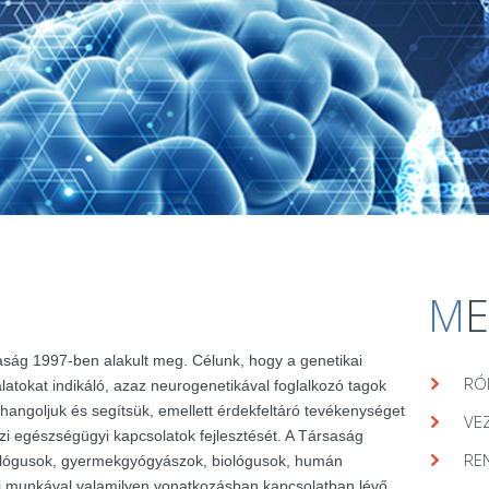
M
aság 1997-ben alakult meg. Célunk, hogy a genetikai
RÓ
álatokat indikáló, azaz neurogenetikával foglalkozó tagok
hangoljuk és segítsük, emellett érdekfeltáró tevékenységet
VE
zi egészségügyi kapcsolatok fejlesztését. A Társaság
RE
lógusok, gyermekgyógyászok, biológusok, humán
ai munkával valamilyen vonatkozásban kapcsolatban lévő