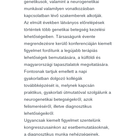
genetikusok, valamint a neurogenetikai
munkával valamilyen vonatkozásban
kapcsolatban lévő szakemberek alkotják.
Az elmúlt években látványos előrelépések
történtek több genetikai betegség kezelési
lehetőségeiben. Társaságunk évente
megrendezésre kerülő konferenciáján kiemelt
figyelmet fordítunk a legújabb terápiás
lehetőségek bemutatására, a külföldi és
magyarországi tapasztalatok megvitatására.
Fontosnak tartjuk emellett a napi
gyakorlatban dolgozó kollégák
továbbképzését is, melynek kapcsán
praktikus, gyakorlati útmutatóval szolgálunk a
neurogenetikai betegségekről, azok
felismeréséről, illetve diagnosztikus
lehetőségeikről.
Ugyancsak kiemelt figyelmet szentelünk
kongresszusainkon az esetbemutatásoknak,
a diagnosztikus munka nehézségeinek,