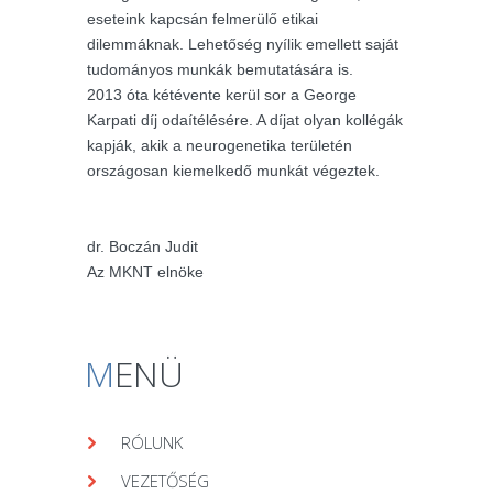
eseteink kapcsán felmerülő etikai
dilemmáknak. Lehetőség nyílik emellett saját
tudományos munkák bemutatására is.
2013 óta kétévente kerül sor a George
Karpati díj odaítélésére. A díjat olyan kollégák
kapják, akik a neurogenetika területén
országosan kiemelkedő munkát végeztek.
dr. Boczán Judit
Az MKNT elnöke
M
ENÜ
RÓLUNK
VEZETŐSÉG