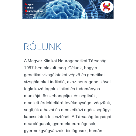
RÓLUNK
A Magyar Klinikai Neurogenetikai Társaság
1997-ben alakult meg. Célunk, hogy a
genetikai vizsgálatokat végző és genetikai
vizsgálatokat indikáló, azaz neurogenetikával
foglalkozó tagok klinikai és tudományos
munkáját összehangoljuk és segítsük,
emellett érdekfeltáró tevékenységet végzünk,
segítjük a hazai és nemzetközi egészségügyi
kapcsolatok fejlesztését. A Társaság tagságát
neurológusok, gyermekneurológusok,
gyermekgyógyászok, biológusok, humán