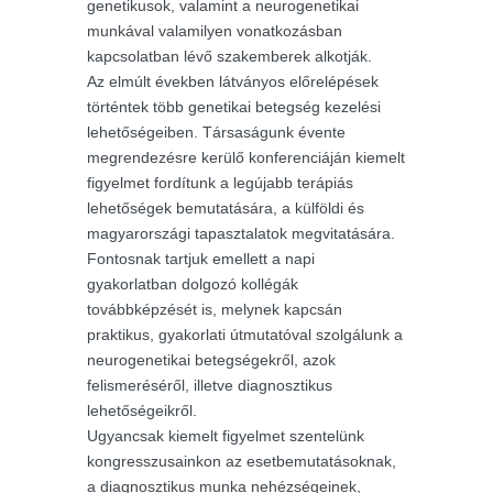
genetikusok, valamint a neurogenetikai
munkával valamilyen vonatkozásban
kapcsolatban lévő szakemberek alkotják.
Az elmúlt években látványos előrelépések
történtek több genetikai betegség kezelési
lehetőségeiben. Társaságunk évente
megrendezésre kerülő konferenciáján kiemelt
figyelmet fordítunk a legújabb terápiás
lehetőségek bemutatására, a külföldi és
magyarországi tapasztalatok megvitatására.
Fontosnak tartjuk emellett a napi
gyakorlatban dolgozó kollégák
továbbképzését is, melynek kapcsán
praktikus, gyakorlati útmutatóval szolgálunk a
neurogenetikai betegségekről, azok
felismeréséről, illetve diagnosztikus
lehetőségeikről.
Ugyancsak kiemelt figyelmet szentelünk
kongresszusainkon az esetbemutatásoknak,
a diagnosztikus munka nehézségeinek,