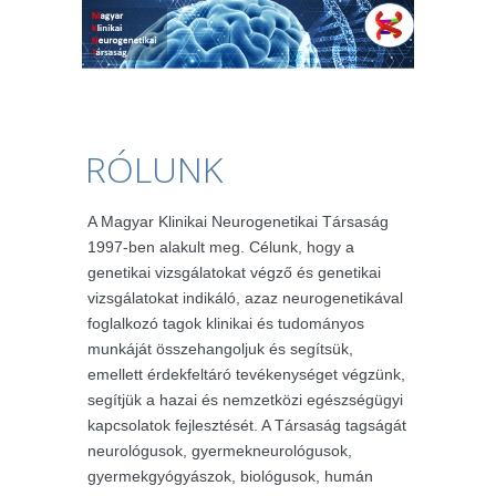
RÓLUNK
A Magyar Klinikai Neurogenetikai Társaság
1997-ben alakult meg. Célunk, hogy a
genetikai vizsgálatokat végző és genetikai
vizsgálatokat indikáló, azaz neurogenetikával
foglalkozó tagok klinikai és tudományos
munkáját összehangoljuk és segítsük,
emellett érdekfeltáró tevékenységet végzünk,
segítjük a hazai és nemzetközi egészségügyi
kapcsolatok fejlesztését. A Társaság tagságát
neurológusok, gyermekneurológusok,
gyermekgyógyászok, biológusok, humán