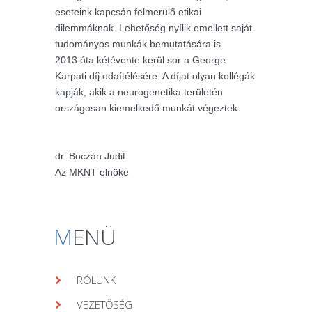
eseteink kapcsán felmerülő etikai
dilemmáknak. Lehetőség nyílik emellett saját
tudományos munkák bemutatására is.
2013 óta kétévente kerül sor a George
Karpati díj odaítélésére. A díjat olyan kollégák
kapják, akik a neurogenetika területén
országosan kiemelkedő munkát végeztek.
dr. Boczán Judit
Az MKNT elnöke
M
ENÜ
RÓLUNK
VEZETŐSÉG