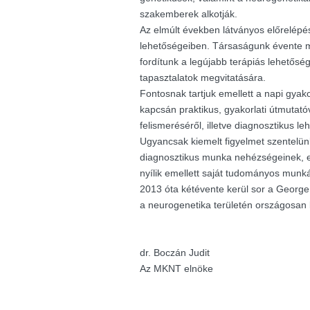
szakemberek alkotják.
Az elmúlt években látványos előrelépés
lehetőségeiben. Társaságunk évente m
fordítunk a legújabb terápiás lehetősé
tapasztalatok megvitatására.
Fontosnak tartjuk emellett a napi gyak
kapcsán praktikus, gyakorlati útmutató
felismeréséről, illetve diagnosztikus le
Ugyancsak kiemelt figyelmet szentelü
diagnosztikus munka nehézségeinek, e
nyílik emellett saját tudományos munk
2013 óta kétévente kerül sor a George K
a neurogenetika területén országosan
dr. Boczán Judit
Az MKNT elnöke