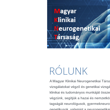
RÓLUNK
A Magyar Klinikai Neurogenetikai Társ
vizsgálatokat végző és genetikai vizsg
klinikai és tudományos munkáját össze
végzünk, segítjük a hazai és nemzetkö
tagságát neurológusok, gyermekneuro
genetikusok, valamint a neurogenetik