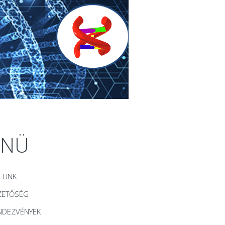
ENÜ
LUNK
ZETŐSÉG
NDEZVÉNYEK