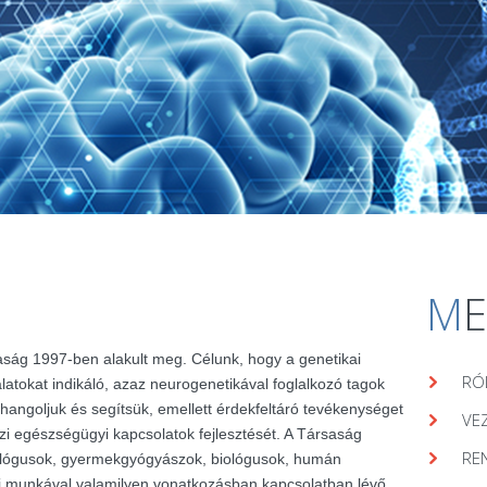
M
aság 1997-ben alakult meg. Célunk, hogy a genetikai
RÓ
álatokat indikáló, azaz neurogenetikával foglalkozó tagok
hangoljuk és segítsük, emellett érdekfeltáró tevékenységet
VE
zi egészségügyi kapcsolatok fejlesztését. A Társaság
RE
lógusok, gyermekgyógyászok, biológusok, humán
ai munkával valamilyen vonatkozásban kapcsolatban lévő