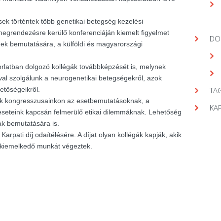
ek történtek több genetikai betegség kezelési
egrendezésre kerülő konferenciáján kiemelt figyelmet
DO
gek bemutatására, a külföldi és magyarországi
orlatban dolgozó kollégák továbbképzését is, melynek
val szolgálunk a neurogenetikai betegségekről, azok
hetőségeikről.
TAG
nk kongresszusainkon az esetbemutatásoknak, a
KA
seteink kapcsán felmerülő etikai dilemmáknak. Lehetőség
ák bemutatására is.
arpati díj odaítélésére. A díjat olyan kollégák kapják, akik
 kiemelkedő munkát végeztek.