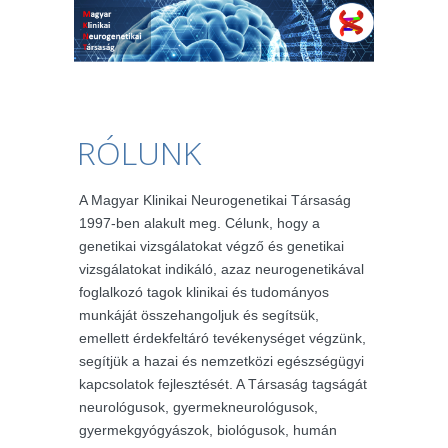
RÓLUNK
A Magyar Klinikai Neurogenetikai Társaság
1997-ben alakult meg. Célunk, hogy a
genetikai vizsgálatokat végző és genetikai
vizsgálatokat indikáló, azaz neurogenetikával
foglalkozó tagok klinikai és tudományos
munkáját összehangoljuk és segítsük,
emellett érdekfeltáró tevékenységet végzünk,
segítjük a hazai és nemzetközi egészségügyi
kapcsolatok fejlesztését. A Társaság tagságát
neurológusok, gyermekneurológusok,
gyermekgyógyászok, biológusok, humán