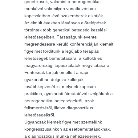
genetikusok, valamint a neurogenetikai
munkával valamilyen vonatkozásban
kapcsolatban lévő szakemberek alkotják.
Az elmúlt években látványos előrelépések
történtek több genetikai betegség kezelési
lehetőségeiben. Társaságunk évente
megrendezésre kerülő konferenciáján kiemelt
figyelmet fordítunk a legújabb terápiás
lehetőségek bemutatására, a külföldi és
magyarországi tapasztalatok megvitatására.
Fontosnak tartjuk emellett a napi
gyakorlatban dolgozó kollégák
továbbképzését is, melynek kapcsán
praktikus, gyakorlati útmutatóval szolgálunk a
neurogenetikai betegségekről, azok
felismeréséről, illetve diagnosztikus
lehetőségeikről.
Ugyancsak kiemelt figyelmet szentelünk
kongresszusainkon az esetbemutatásoknak,
a diagnosztikus munka nehézségeinek,