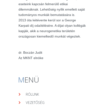
eseteink kapcsán felmerülő etikai
dilemmáknak. Lehetőség nyílik emellett saját
tudományos munkák bemutatására is.
2013 óta kétévente kerül sor a George
Karpati díj odaítélésére. A díjat olyan kollégák
kapják, akik a neurogenetika területén
országosan kiemelkedő munkát végeztek.
dr. Boczán Judit
Az MKNT elnöke
M
ENÜ
RÓLUNK
VEZETŐSÉG