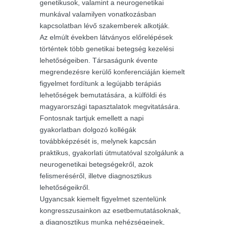
genetikusok, valamint a neurogenetikai
munkával valamilyen vonatkozásban
kapcsolatban lévő szakemberek alkotják.
Az elmúlt években látványos előrelépések
történtek több genetikai betegség kezelési
lehetőségeiben. Társaságunk évente
megrendezésre kerülő konferenciáján kiemelt
figyelmet fordítunk a legújabb terápiás
lehetőségek bemutatására, a külföldi és
magyarországi tapasztalatok megvitatására.
Fontosnak tartjuk emellett a napi
gyakorlatban dolgozó kollégák
továbbképzését is, melynek kapcsán
praktikus, gyakorlati útmutatóval szolgálunk a
neurogenetikai betegségekről, azok
felismeréséről, illetve diagnosztikus
lehetőségeikről.
Ugyancsak kiemelt figyelmet szentelünk
kongresszusainkon az esetbemutatásoknak,
a diagnosztikus munka nehézségeinek,