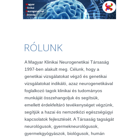
RÓLUNK
A Magyar Klinikai Neurogenetikai Társaság
1997-ben alakult meg. Célunk, hogy a
genetikai vizsgálatokat végző és genetikai
vizsgálatokat indikáló, azaz neurogenetikával
foglalkozó tagok klinikai és tudományos
munkáját összehangoljuk és segítsük,
emellett érdekfeltáró tevékenységet végzünk,
segítjük a hazai és nemzetközi egészségügyi
kapcsolatok fejlesztését. A Társaság tagságát
neurológusok, gyermekneurológusok,
gyermekgyógyászok, biológusok, humán