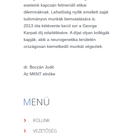
eseteink kapcsán felmerülő etikai
dilemmáknak. Lehetőség nyílik emellett saját
tudományos munkák bemutatására is.
2013 óta kétévente kerül sor a George
Karpati díj odaítélésére. A díjat olyan kollégák
kapják, akik a neurogenetika területén
országosan kiemelkedő munkát végeztek.
dr. Boczán Judit
Az MKNT elnöke
M
ENÜ
RÓLUNK
VEZETŐSÉG