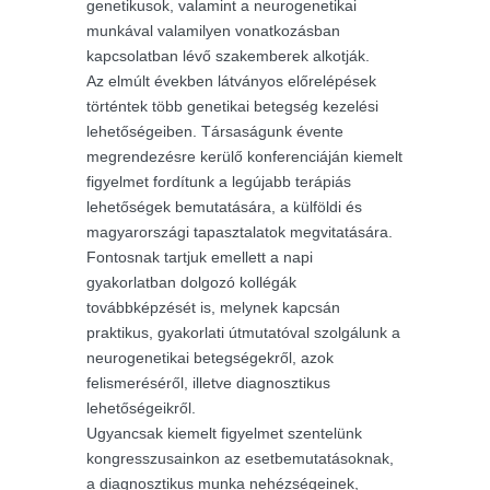
genetikusok, valamint a neurogenetikai
munkával valamilyen vonatkozásban
kapcsolatban lévő szakemberek alkotják.
Az elmúlt években látványos előrelépések
történtek több genetikai betegség kezelési
lehetőségeiben. Társaságunk évente
megrendezésre kerülő konferenciáján kiemelt
figyelmet fordítunk a legújabb terápiás
lehetőségek bemutatására, a külföldi és
magyarországi tapasztalatok megvitatására.
Fontosnak tartjuk emellett a napi
gyakorlatban dolgozó kollégák
továbbképzését is, melynek kapcsán
praktikus, gyakorlati útmutatóval szolgálunk a
neurogenetikai betegségekről, azok
felismeréséről, illetve diagnosztikus
lehetőségeikről.
Ugyancsak kiemelt figyelmet szentelünk
kongresszusainkon az esetbemutatásoknak,
a diagnosztikus munka nehézségeinek,