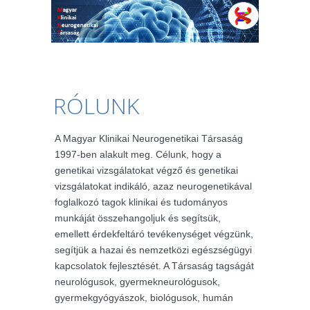
RÓLUNK
A Magyar Klinikai Neurogenetikai Társaság
1997-ben alakult meg. Célunk, hogy a
genetikai vizsgálatokat végző és genetikai
vizsgálatokat indikáló, azaz neurogenetikával
foglalkozó tagok klinikai és tudományos
munkáját összehangoljuk és segítsük,
emellett érdekfeltáró tevékenységet végzünk,
segítjük a hazai és nemzetközi egészségügyi
kapcsolatok fejlesztését. A Társaság tagságát
neurológusok, gyermekneurológusok,
gyermekgyógyászok, biológusok, humán