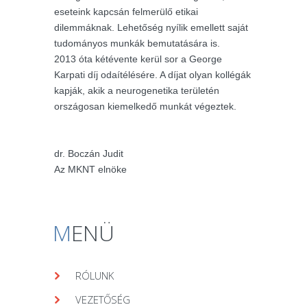
eseteink kapcsán felmerülő etikai
dilemmáknak. Lehetőség nyílik emellett saját
tudományos munkák bemutatására is.
2013 óta kétévente kerül sor a George
Karpati díj odaítélésére. A díjat olyan kollégák
kapják, akik a neurogenetika területén
országosan kiemelkedő munkát végeztek.
dr. Boczán Judit
Az MKNT elnöke
M
ENÜ
RÓLUNK
VEZETŐSÉG