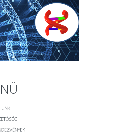
ENÜ
LUNK
ZETŐSÉG
NDEZVÉNYEK