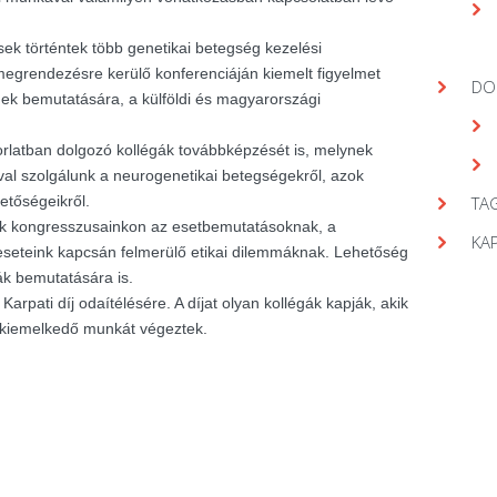
ek történtek több genetikai betegség kezelési
egrendezésre kerülő konferenciáján kiemelt figyelmet
DO
gek bemutatására, a külföldi és magyarországi
orlatban dolgozó kollégák továbbképzését is, melynek
val szolgálunk a neurogenetikai betegségekről, azok
hetőségeikről.
TAG
nk kongresszusainkon az esetbemutatásoknak, a
KA
seteink kapcsán felmerülő etikai dilemmáknak. Lehetőség
ák bemutatására is.
arpati díj odaítélésére. A díjat olyan kollégák kapják, akik
 kiemelkedő munkát végeztek.