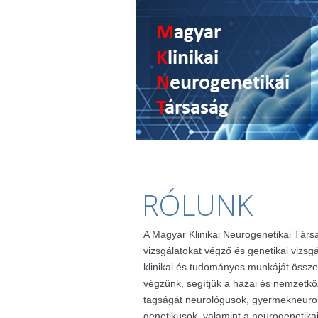
RÓLUNK
A Magyar Klinikai Neurogenetikai Társ
vizsgálatokat végző és genetikai vizsg
klinikai és tudományos munkáját össze
végzünk, segítjük a hazai és nemzetkö
tagságát neurológusok, gyermekneuro
genetikusok, valamint a neurogenetik