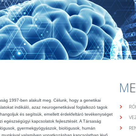
M
aság 1997-ben alakult meg. Célunk, hogy a genetikai
RÓ
álatokat indikáló, azaz neurogenetikával foglalkozó tagok
hangoljuk és segítsük, emellett érdekfeltáró tevékenységet
VE
zi egészségügyi kapcsolatok fejlesztését. A Társaság
RE
lógusok, gyermekgyógyászok, biológusok, humán
ai munkával valamilyen vonatkozásban kapcsolatban lévő