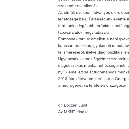
szakemberek alkotják.
Az elmúlt években látványos előrelépés
lehetőségeiben. Társaságunk évente m
fordítunk a legújabb terápiás lehetősé
tapasztalatok megvitatására.
Fontosnak tartjuk emellett a napi gyak
kapcsán praktikus, gyakorlati útmutató
felismeréséről, illetve diagnosztikus le
Ugyancsak kiemelt figyelmet szentelü
diagnosztikus munka nehézségeinek, e
nyílik emellett saját tudományos munk
2013 óta kétévente kerül sor a George K
a neurogenetika területén országosan
dr. Boczán Judit
Az MKNT elnöke