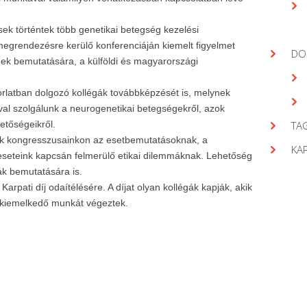
ek történtek több genetikai betegség kezelési
egrendezésre kerülő konferenciáján kiemelt figyelmet
DO
gek bemutatására, a külföldi és magyarországi
orlatban dolgozó kollégák továbbképzését is, melynek
val szolgálunk a neurogenetikai betegségekről, azok
hetőségeikről.
TAG
nk kongresszusainkon az esetbemutatásoknak, a
KA
seteink kapcsán felmerülő etikai dilemmáknak. Lehetőség
ák bemutatására is.
arpati díj odaítélésére. A díjat olyan kollégák kapják, akik
 kiemelkedő munkát végeztek.