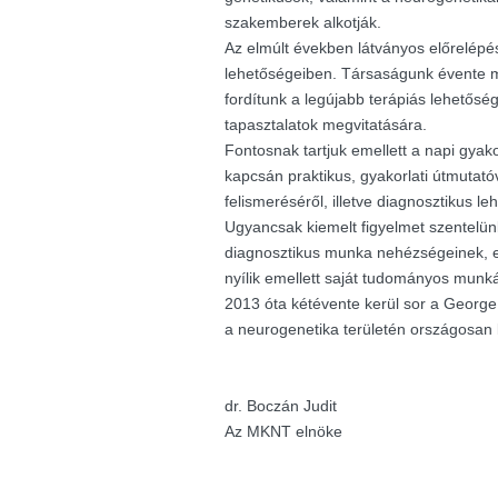
szakemberek alkotják.
Az elmúlt években látványos előrelépés
lehetőségeiben. Társaságunk évente m
fordítunk a legújabb terápiás lehetősé
tapasztalatok megvitatására.
Fontosnak tartjuk emellett a napi gyak
kapcsán praktikus, gyakorlati útmutató
felismeréséről, illetve diagnosztikus le
Ugyancsak kiemelt figyelmet szentelü
diagnosztikus munka nehézségeinek, e
nyílik emellett saját tudományos munk
2013 óta kétévente kerül sor a George K
a neurogenetika területén országosan
dr. Boczán Judit
Az MKNT elnöke