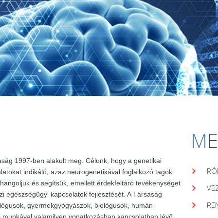
M
aság 1997-ben alakult meg. Célunk, hogy a genetikai
RÓ
álatokat indikáló, azaz neurogenetikával foglalkozó tagok
hangoljuk és segítsük, emellett érdekfeltáró tevékenységet
VE
zi egészségügyi kapcsolatok fejlesztését. A Társaság
RE
lógusok, gyermekgyógyászok, biológusok, humán
ai munkával valamilyen vonatkozásban kapcsolatban lévő