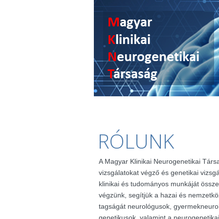
RÓLUNK
A Magyar Klinikai Neurogenetikai Társ
vizsgálatokat végző és genetikai vizsg
klinikai és tudományos munkáját össze
végzünk, segítjük a hazai és nemzetkö
tagságát neurológusok, gyermekneuro
genetikusok, valamint a neurogenetik