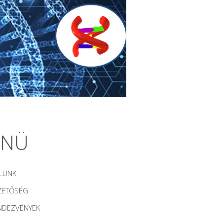
ENÜ
LUNK
ZETŐSÉG
NDEZVÉNYEK