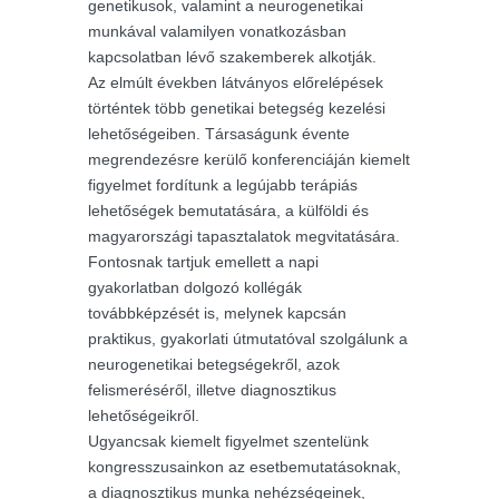
genetikusok, valamint a neurogenetikai
munkával valamilyen vonatkozásban
kapcsolatban lévő szakemberek alkotják.
Az elmúlt években látványos előrelépések
történtek több genetikai betegség kezelési
lehetőségeiben. Társaságunk évente
megrendezésre kerülő konferenciáján kiemelt
figyelmet fordítunk a legújabb terápiás
lehetőségek bemutatására, a külföldi és
magyarországi tapasztalatok megvitatására.
Fontosnak tartjuk emellett a napi
gyakorlatban dolgozó kollégák
továbbképzését is, melynek kapcsán
praktikus, gyakorlati útmutatóval szolgálunk a
neurogenetikai betegségekről, azok
felismeréséről, illetve diagnosztikus
lehetőségeikről.
Ugyancsak kiemelt figyelmet szentelünk
kongresszusainkon az esetbemutatásoknak,
a diagnosztikus munka nehézségeinek,