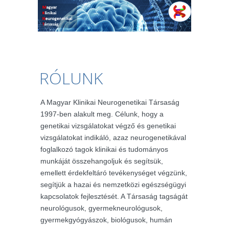
RÓLUNK
A Magyar Klinikai Neurogenetikai Társaság
1997-ben alakult meg. Célunk, hogy a
genetikai vizsgálatokat végző és genetikai
vizsgálatokat indikáló, azaz neurogenetikával
foglalkozó tagok klinikai és tudományos
munkáját összehangoljuk és segítsük,
emellett érdekfeltáró tevékenységet végzünk,
segítjük a hazai és nemzetközi egészségügyi
kapcsolatok fejlesztését. A Társaság tagságát
neurológusok, gyermekneurológusok,
gyermekgyógyászok, biológusok, humán