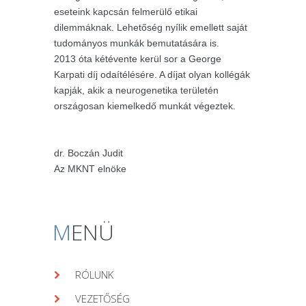
eseteink kapcsán felmerülő etikai
dilemmáknak. Lehetőség nyílik emellett saját
tudományos munkák bemutatására is.
2013 óta kétévente kerül sor a George
Karpati díj odaítélésére. A díjat olyan kollégák
kapják, akik a neurogenetika területén
országosan kiemelkedő munkát végeztek.
dr. Boczán Judit
Az MKNT elnöke
M
ENÜ
RÓLUNK
VEZETŐSÉG