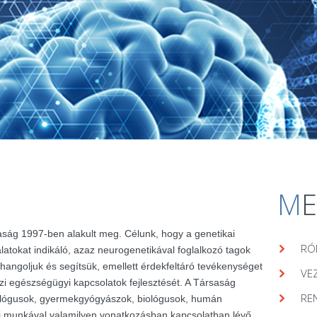
M
aság 1997-ben alakult meg. Célunk, hogy a genetikai
RÓ
álatokat indikáló, azaz neurogenetikával foglalkozó tagok
hangoljuk és segítsük, emellett érdekfeltáró tevékenységet
VE
zi egészségügyi kapcsolatok fejlesztését. A Társaság
RE
lógusok, gyermekgyógyászok, biológusok, humán
ai munkával valamilyen vonatkozásban kapcsolatban lévő