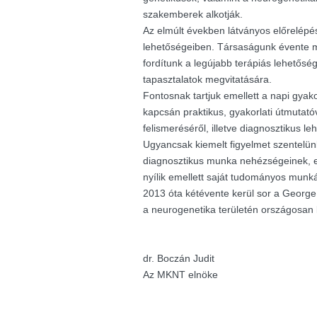
szakemberek alkotják.
Az elmúlt években látványos előrelépés
lehetőségeiben. Társaságunk évente m
fordítunk a legújabb terápiás lehetősé
tapasztalatok megvitatására.
Fontosnak tartjuk emellett a napi gyak
kapcsán praktikus, gyakorlati útmutató
felismeréséről, illetve diagnosztikus le
Ugyancsak kiemelt figyelmet szentelü
diagnosztikus munka nehézségeinek, e
nyílik emellett saját tudományos munk
2013 óta kétévente kerül sor a George K
a neurogenetika területén országosan
dr. Boczán Judit
Az MKNT elnöke