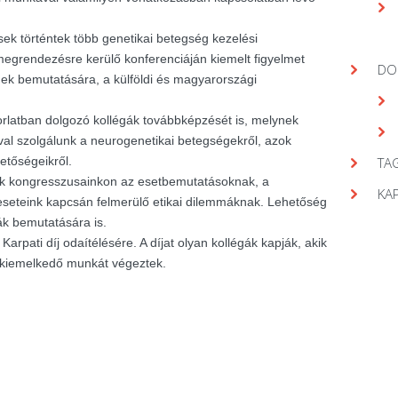
ek történtek több genetikai betegség kezelési
egrendezésre kerülő konferenciáján kiemelt figyelmet
DO
gek bemutatására, a külföldi és magyarországi
orlatban dolgozó kollégák továbbképzését is, melynek
val szolgálunk a neurogenetikai betegségekről, azok
hetőségeikről.
TAG
nk kongresszusainkon az esetbemutatásoknak, a
KA
seteink kapcsán felmerülő etikai dilemmáknak. Lehetőség
ák bemutatására is.
arpati díj odaítélésére. A díjat olyan kollégák kapják, akik
 kiemelkedő munkát végeztek.