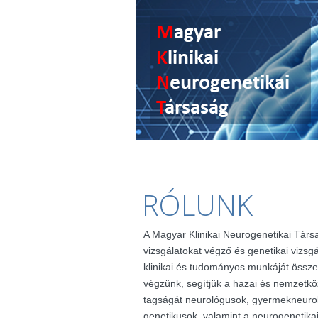
RÓLUNK
A Magyar Klinikai Neurogenetikai Társ
vizsgálatokat végző és genetikai vizsg
klinikai és tudományos munkáját össze
végzünk, segítjük a hazai és nemzetkö
tagságát neurológusok, gyermekneuro
genetikusok, valamint a neurogenetik