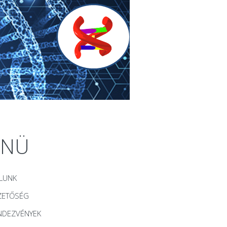
ENÜ
LUNK
ZETŐSÉG
NDEZVÉNYEK