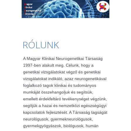
RÓLUNK
A Magyar Klinikai Neurogenetikai Társaság
1997-ben alakult meg. Célunk, hogy a
genetikai vizsgálatokat végző és genetikai
vizsgálatokat indikáló, azaz neurogenetikával
foglalkozó tagok klinikai és tudományos
munkáját összehangoljuk és segítsük,
emellett érdekfeltáró tevékenységet végzünk,
segítjük a hazai és nemzetközi egészségügyi
kapcsolatok fejlesztését. A Társaság tagságát
neurológusok, gyermekneurológusok,
gyermekgyógyászok, biológusok, humán