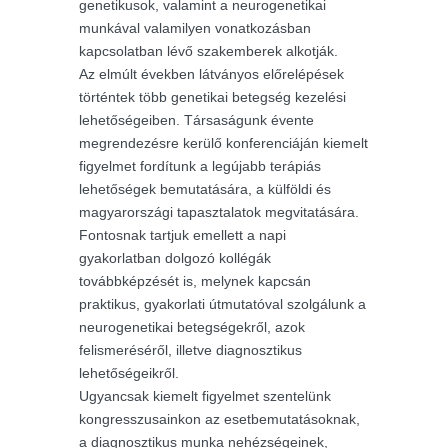
genetikusok, valamint a neurogenetikai
munkával valamilyen vonatkozásban
kapcsolatban lévő szakemberek alkotják.
Az elmúlt években látványos előrelépések
történtek több genetikai betegség kezelési
lehetőségeiben. Társaságunk évente
megrendezésre kerülő konferenciáján kiemelt
figyelmet fordítunk a legújabb terápiás
lehetőségek bemutatására, a külföldi és
magyarországi tapasztalatok megvitatására.
Fontosnak tartjuk emellett a napi
gyakorlatban dolgozó kollégák
továbbképzését is, melynek kapcsán
praktikus, gyakorlati útmutatóval szolgálunk a
neurogenetikai betegségekről, azok
felismeréséről, illetve diagnosztikus
lehetőségeikről.
Ugyancsak kiemelt figyelmet szentelünk
kongresszusainkon az esetbemutatásoknak,
a diagnosztikus munka nehézségeinek,