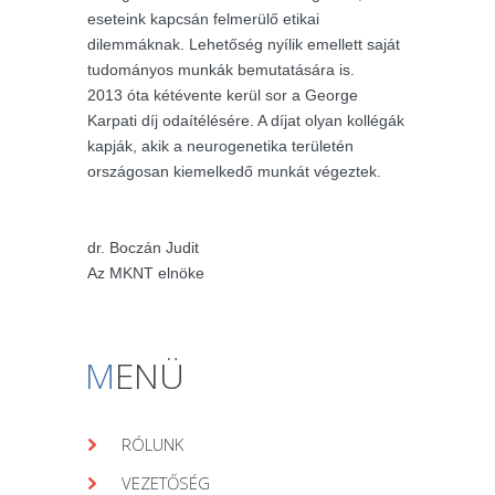
eseteink kapcsán felmerülő etikai
dilemmáknak. Lehetőség nyílik emellett saját
tudományos munkák bemutatására is.
2013 óta kétévente kerül sor a George
Karpati díj odaítélésére. A díjat olyan kollégák
kapják, akik a neurogenetika területén
országosan kiemelkedő munkát végeztek.
dr. Boczán Judit
Az MKNT elnöke
M
ENÜ
RÓLUNK
VEZETŐSÉG