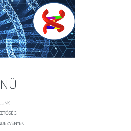
ENÜ
LUNK
ZETŐSÉG
NDEZVÉNYEK