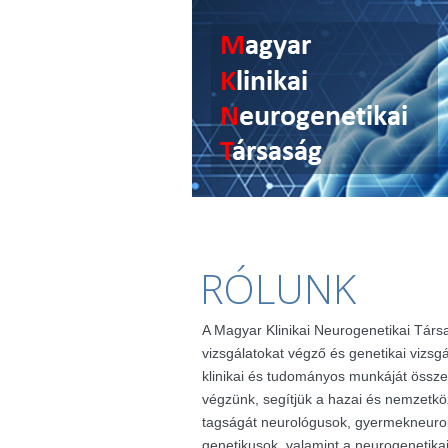
RÓLUNK
A Magyar Klinikai Neurogenetikai Társ
vizsgálatokat végző és genetikai vizsg
klinikai és tudományos munkáját össze
végzünk, segítjük a hazai és nemzetkö
tagságát neurológusok, gyermekneuro
genetikusok, valamint a neurogenetik