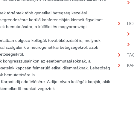
ek történtek több genetikai betegség kezelési
egrendezésre kerülő konferenciáján kiemelt figyelmet
DO
gek bemutatására, a külföldi és magyarországi
orlatban dolgozó kollégák továbbképzését is, melynek
val szolgálunk a neurogenetikai betegségekről, azok
hetőségeikről.
TAG
nk kongresszusainkon az esetbemutatásoknak, a
KA
seteink kapcsán felmerülő etikai dilemmáknak. Lehetőség
ák bemutatására is.
arpati díj odaítélésére. A díjat olyan kollégák kapják, akik
 kiemelkedő munkát végeztek.