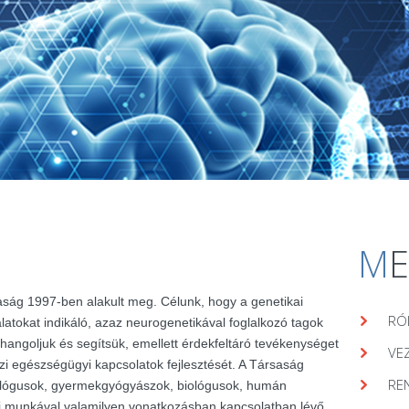
M
aság 1997-ben alakult meg. Célunk, hogy a genetikai
RÓ
álatokat indikáló, azaz neurogenetikával foglalkozó tagok
hangoljuk és segítsük, emellett érdekfeltáró tevékenységet
VE
zi egészségügyi kapcsolatok fejlesztését. A Társaság
RE
lógusok, gyermekgyógyászok, biológusok, humán
ai munkával valamilyen vonatkozásban kapcsolatban lévő