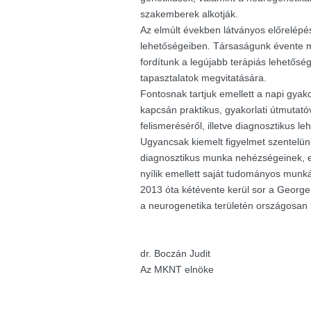
szakemberek alkotják.
Az elmúlt években látványos előrelépés
lehetőségeiben. Társaságunk évente m
fordítunk a legújabb terápiás lehetősé
tapasztalatok megvitatására.
Fontosnak tartjuk emellett a napi gyak
kapcsán praktikus, gyakorlati útmutató
felismeréséről, illetve diagnosztikus le
Ugyancsak kiemelt figyelmet szentelü
diagnosztikus munka nehézségeinek, e
nyílik emellett saját tudományos munk
2013 óta kétévente kerül sor a George K
a neurogenetika területén országosan
dr. Boczán Judit
Az MKNT elnöke