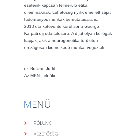
eseteink kapcsán felmerülő etikai
dilemmáknak. Lehetőség nyílik emellett saját
tudományos munkák bemutatására is.
2013 óta kétévente kerül sor a George
Karpati díj odaítélésére. A díjat olyan kollégák
kapják, akik a neurogenetika területén
országosan kiemelkedő munkát végeztek.
dr. Boczán Judit
Az MKNT elnöke
M
ENÜ
RÓLUNK
VEZETŐSÉG