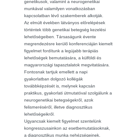
genetikusok, valamint a neurogenetikai
munkával valamilyen vonatkozásban
kapcsolatban lévő szakemberek alkotják.
Az elmúlt években látványos előrelépések
történtek több genetikai betegség kezelési
lehetőségeiben. Társaságunk évente
megrendezésre kerülő konferenciáján kiemelt
figyelmet fordítunk a legújabb terápiás
lehetőségek bemutatására, a külföldi és
magyarországi tapasztalatok megvitatására.
Fontosnak tartjuk emellett a napi
gyakorlatban dolgozó kollégák
továbbképzését is, melynek kapcsán
praktikus, gyakorlati útmutatóval szolgálunk a
neurogenetikai betegségekről, azok
felismeréséről, illetve diagnosztikus
lehetőségeikről.
Ugyancsak kiemelt figyelmet szentelünk
kongresszusainkon az esetbemutatásoknak,
a diagnosztikus munka nehézségeinek,