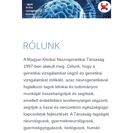
RÓLUNK
A Magyar Klinikai Neurogenetikai Társaság
1997-ben alakult meg. Célunk, hogy a
genetikai vizsgálatokat végző és genetikai
vizsgálatokat indikáló, azaz neurogenetikával
foglalkozó tagok klinikai és tudományos
munkáját összehangoljuk és segítsük,
emellett érdekfeltáró tevékenységet végzünk,
segítjük a hazai és nemzetközi egészségügyi
kapcsolatok fejlesztését. A Társaság tagságát
neurológusok, gyermekneurológusok,
gyermekgyógyászok, biológusok, humán